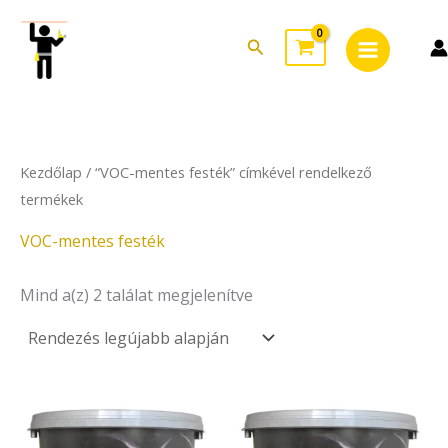
Sorted
Skip
Main
by
to
latest
Search
Menu
content
Kezdőlap
/ “VOC-mentes festék” címkével rendelkező
termékek
VOC-mentes festék
Mind a(z) 2 találat megjelenítve