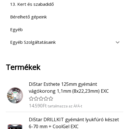
13. Kert és szabadidő
Bérelhető gépeink
Egyéb
Egyéb Szolgáltatásaink
Termékek
DiStar Esthete 125mm gyémánt
vágókorong 1,1mm (8x22,23mm) EXC
14.590
Ft
É
tartalmazza az ÁFÁ-t
r
t
DiStar DRILLKIT gyémánt lyukfúró készet
é
k
6-70 mm + CoolGel EXC
e