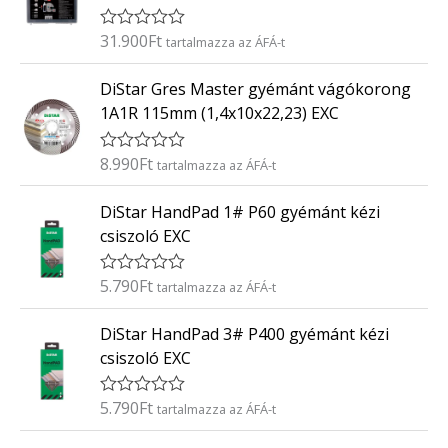
l
é
31.900
Ft
É
tartalmazza az ÁFÁ-t
s
r
:
t
0
DiStar Gres Master gyémánt vágókorong
é
/
k
5
1A1R 115mm (1,4x10x22,23) EXC
e
l
é
8.990
Ft
É
tartalmazza az ÁFÁ-t
s
r
:
t
0
DiStar HandPad 1# P60 gyémánt kézi
é
/
k
5
csiszoló EXC
e
l
é
5.790
Ft
É
tartalmazza az ÁFÁ-t
s
r
:
t
0
DiStar HandPad 3# P400 gyémánt kézi
é
/
k
5
csiszoló EXC
e
l
é
5.790
Ft
É
tartalmazza az ÁFÁ-t
s
r
:
t
0