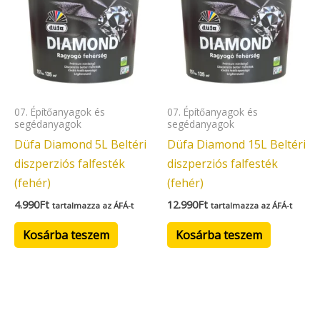
07. Építőanyagok és
07. Építőanyagok és
segédanyagok
segédanyagok
Düfa Diamond 5L Beltéri
Düfa Diamond 15L Beltéri
diszperziós falfesték
diszperziós falfesték
(fehér)
(fehér)
4.990
Ft
12.990
Ft
tartalmazza az ÁFÁ-t
tartalmazza az ÁFÁ-t
Kosárba teszem
Kosárba teszem