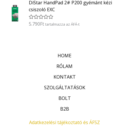
DiStar HandPad 2# P200 gyémánt kézi
é
/
k
5
csiszoló EXC
e
l
é
5.790
Ft
É
tartalmazza az ÁFÁ-t
s
r
:
t
0
é
/
k
5
e
l
HOME
é
s
:
RÓLAM
0
/
KONTAKT
5
SZOLGÁLTATÁSOK
BOLT
B2B
Adatkezelési tájékoztató és ÁFSZ