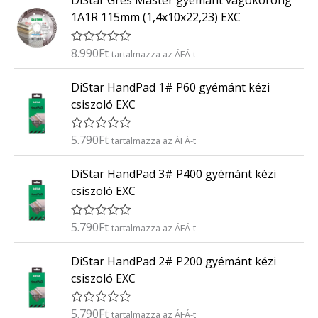
DiStar Gres Master gyémánt vágókorong
/
k
5
1A1R 115mm (1,4x10x22,23) EXC
e
l
é
8.990
Ft
É
tartalmazza az ÁFÁ-t
s
r
:
t
0
DiStar HandPad 1# P60 gyémánt kézi
é
/
k
5
csiszoló EXC
e
l
é
5.790
Ft
É
tartalmazza az ÁFÁ-t
s
r
:
t
0
DiStar HandPad 3# P400 gyémánt kézi
é
/
k
5
csiszoló EXC
e
l
é
5.790
Ft
É
tartalmazza az ÁFÁ-t
s
r
:
t
0
DiStar HandPad 2# P200 gyémánt kézi
é
/
k
5
csiszoló EXC
e
l
é
5.790
Ft
É
tartalmazza az ÁFÁ-t
s