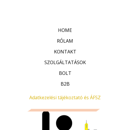
r
:
t
0
é
/
k
5
e
l
HOME
é
s
:
RÓLAM
0
/
KONTAKT
5
SZOLGÁLTATÁSOK
BOLT
B2B
Adatkezelési tájékoztató és ÁFSZ