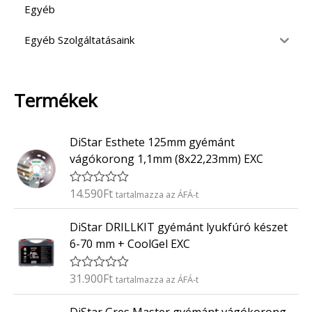
Egyéb
Egyéb Szolgáltatásaink
Termékek
DiStar Esthete 125mm gyémánt
vágókorong 1,1mm (8x22,23mm) EXC
14.590
Ft
É
tartalmazza az ÁFÁ-t
r
t
DiStar DRILLKIT gyémánt lyukfúró készet
é
k
6-70 mm + CoolGel EXC
e
l
é
31.900
Ft
É
tartalmazza az ÁFÁ-t
s
r
:
t
0
é