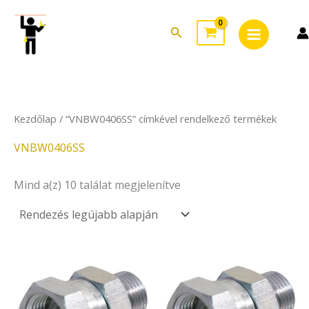
Sorted
Skip
Main
by
to
latest
Search
Menu
content
Kezdőlap
/ “VNBW0406SS” címkével rendelkező termékek
VNBW0406SS
Mind a(z) 10 találat megjelenítve