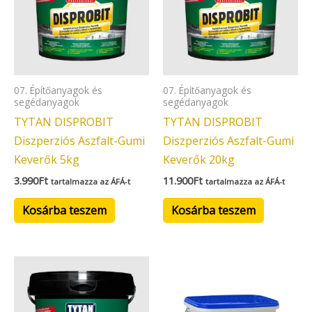
07. Építőanyagok és
07. Építőanyagok és
segédanyagok
segédanyagok
TYTAN DISPROBIT
TYTAN DISPROBIT
Diszperziós Aszfalt-Gumi
Diszperziós Aszfalt-Gumi
Keverők 5kg
Keverők 20kg
3.990
Ft
11.900
Ft
tartalmazza az ÁFÁ-t
tartalmazza az ÁFÁ-t
Kosárba teszem
Kosárba teszem