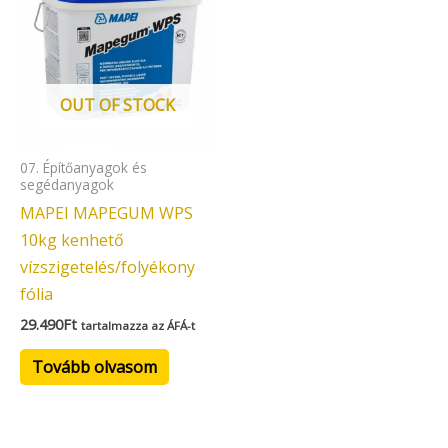
OUT OF STOCK
07. Építőanyagok és
segédanyagok
MAPEI MAPEGUM WPS
10kg kenhető
vízszigetelés/folyékony
fólia
29.490
Ft
tartalmazza az ÁFÁ-t
Tovább olvasom