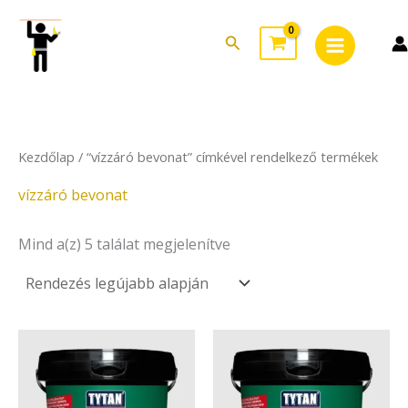
Sorted
Skip
Main
by
to
latest
Search
Menu
content
Kezdőlap
/ “vízzáró bevonat” címkével rendelkező termékek
vízzáró bevonat
Mind a(z) 5 találat megjelenítve