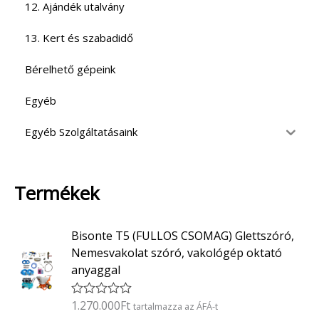
12. Ajándék utalvány
13. Kert és szabadidő
Bérelhető gépeink
Egyéb
Egyéb Szolgáltatásaink
Termékek
Bisonte T5 (FULLOS CSOMAG) Glettszóró,
Nemesvakolat szóró, vakológép oktató
anyaggal
1.270.000
Ft
É
tartalmazza az ÁFÁ-t
r