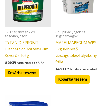
07. Építőanyagok és
07. Építőanyagok és
segédanyagok
segédanyagok
TYTAN DISPROBIT
MAPEI MAPEGUM WPS
Diszperziós Aszfalt-Gumi
5kg kenhető
Keverők 10kg
vízszigetelés/folyékony
fólia
6.790
Ft
tartalmazza az ÁFÁ-t
14.990
Ft
tartalmazza az ÁFÁ-t
Kosárba teszem
Kosárba teszem