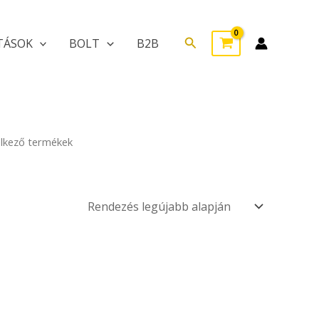
Search
TÁSOK
BOLT
B2B
elkező termékek