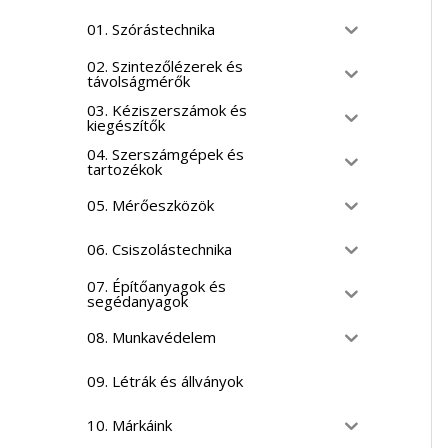
01. Szórástechnika
02. Szintezőlézerek és
távolságmérők
03. Kéziszerszámok és
kiegészítők
04. Szerszámgépek és
tartozékok
05. Mérőeszközök
06. Csiszolástechnika
07. Építőanyagok és
segédanyagok
08. Munkavédelem
09. Létrák és állványok
10. Márkáink