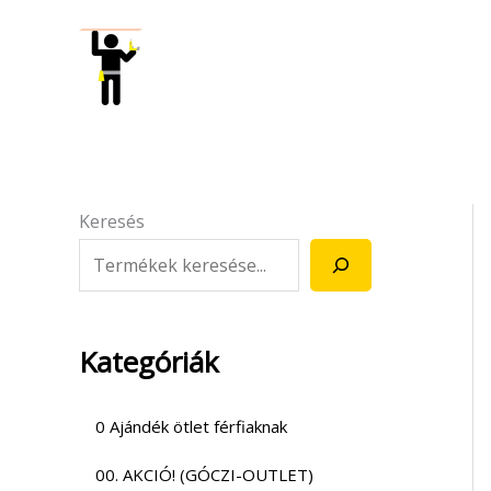
Skip
to
content
Keresés
Kategóriák
0 Ajándék ötlet férfiaknak
00. AKCIÓ! (GÓCZI-OUTLET)