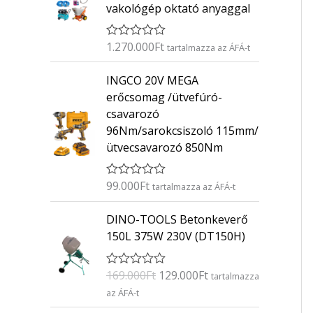
vakológép oktató anyaggal
1.270.000
Ft
É
tartalmazza az ÁFÁ-t
r
t
INGCO 20V MEGA
é
k
erőcsomag /ütvefúró-
e
csavarozó
l
é
96Nm/sarokcsiszoló 115mm/
s
ütvecsavarozó 850Nm
:
0
/
5
99.000
Ft
É
tartalmazza az ÁFÁ-t
r
t
O
C
DINO-TOOLS Betonkeverő
é
r
u
k
150L 375W 230V (DT150H)
e
i
r
l
g
r
é
169.000
Ft
129.000
Ft
É
s
tartalmazza
i
e
r
:
az ÁFÁ-t
n
n
t
0
é
/
a
t