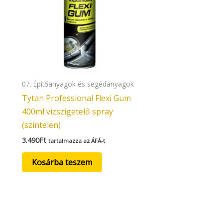
07. Építőanyagok és segédanyagok
Tytan Professional Flexi Gum
400ml vízszigetelő spray
(színtelen)
3.490
Ft
tartalmazza az ÁFÁ-t
Kosárba teszem