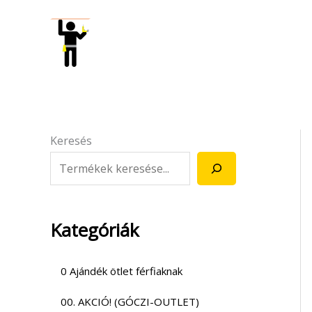
Skip
to
content
Keresés
Kategóriák
0 Ajándék ötlet férfiaknak
00. AKCIÓ! (GÓCZI-OUTLET)