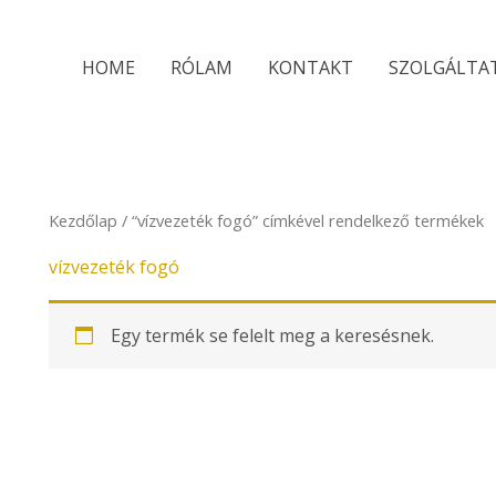
HOME
RÓLAM
KONTAKT
SZOLGÁLTA
Kezdőlap
/ “vízvezeték fogó” címkével rendelkező termékek
vízvezeték fogó
Egy termék se felelt meg a keresésnek.