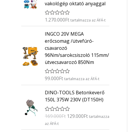
vakológép oktató anyaggal
1.270.000
Ft
É
tartalmazza az ÁFÁ-t
r
t
INGCO 20V MEGA
é
k
erőcsomag /ütvefúró-
e
csavarozó
l
é
96Nm/sarokcsiszoló 115mm/
s
ütvecsavarozó 850Nm
:
0
/
5
99.000
Ft
É
tartalmazza az ÁFÁ-t
r
t
O
C
DINO-TOOLS Betonkeverő
é
r
u
k
150L 375W 230V (DT150H)
e
i
r
l
g
r
é
169.000
Ft
129.000
Ft
É
s
tartalmazza
i
e
r
:
az ÁFÁ-t
n
n
t
0
é
/
a
t