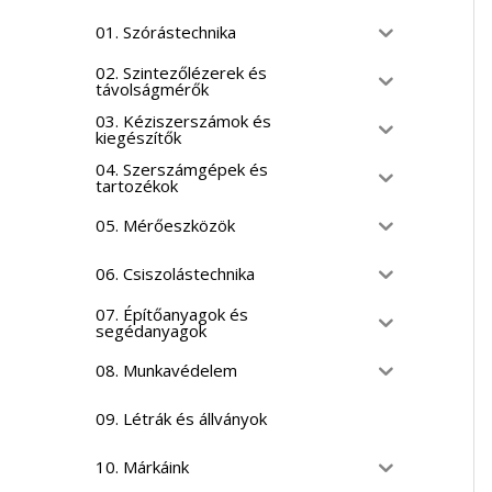
01. Szórástechnika
02. Szintezőlézerek és
távolságmérők
03. Kéziszerszámok és
kiegészítők
04. Szerszámgépek és
tartozékok
05. Mérőeszközök
06. Csiszolástechnika
07. Építőanyagok és
segédanyagok
08. Munkavédelem
09. Létrák és állványok
10. Márkáink