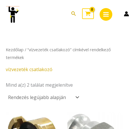
Sorted
Skip
Main
by
to
latest
Search
Menu
content
Kezdőlap
/ “vízvezeték csatlakozó” címkével rendelkező
termékek
vízvezeték csatlakozó
Mind a(z) 2 találat megjelenítve