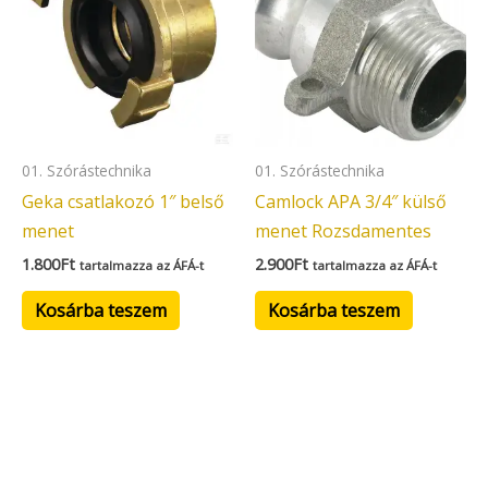
01. Szórástechnika
01. Szórástechnika
Geka csatlakozó 1″ belső
Camlock APA 3/4″ külső
menet
menet Rozsdamentes
1.800
Ft
2.900
Ft
tartalmazza az ÁFÁ-t
tartalmazza az ÁFÁ-t
Kosárba teszem
Kosárba teszem