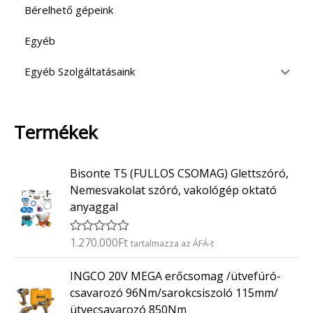
Bérelhető gépeink
Egyéb
Egyéb Szolgáltatásaink
Termékek
Bisonte T5 (FULLOS CSOMAG) Glettszóró,
Nemesvakolat szóró, vakológép oktató
anyaggal
1.270.000
Ft
É
tartalmazza az ÁFÁ-t
r
t
INGCO 20V MEGA erőcsomag /ütvefúró-
é
k
csavarozó 96Nm/sarokcsiszoló 115mm/
e
ütvecsavarozó 850Nm
l