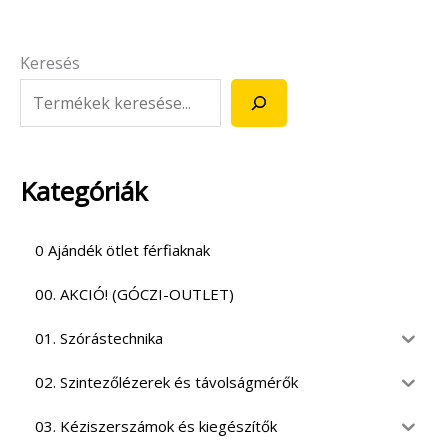
Keresés
Kategóriák
0 Ajándék ötlet férfiaknak
00. AKCIÓ! (GÓCZI-OUTLET)
01. Szórástechnika
02. Szintezőlézerek és távolságmérők
03. Kéziszerszámok és kiegészítők