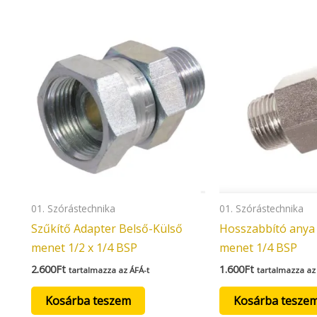
01. Szórástechnika
01. Szórástechnika
Szűkítő Adapter Belső-Külső
Hosszabbító anya
menet 1/2 x 1/4 BSP
menet 1/4 BSP
2.600
Ft
1.600
Ft
tartalmazza az ÁFÁ-t
tartalmazza az
Kosárba teszem
Kosárba tesze