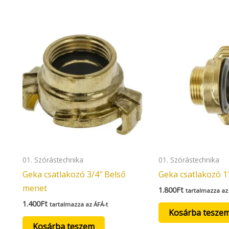
01. Szórástechnika
01. Szórástechnika
Geka csatlakozó 3/4″ Belső
Geka csatlakozó 1
menet
1.800
Ft
tartalmazza az
1.400
Ft
tartalmazza az ÁFÁ-t
Kosárba tesze
Kosárba teszem