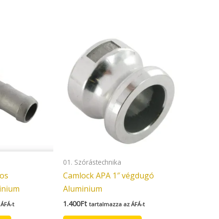
01. Szórástechnika
-os
Camlock APA 1″ végdugó
inium
Aluminium
1.400
Ft
 ÁFÁ-t
tartalmazza az ÁFÁ-t