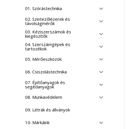
01. Szórástechnika
02. Szintezőlézerek és
távolságmérők
03. Kéziszerszámok és
kiegészítők
04. Szerszámgépek és
tartozékok
05. Mérőeszközök
06. Csiszolástechnika
07. Építőanyagok és
segédanyagok
08. Munkavédelem
09. Létrák és állványok
10. Márkáink