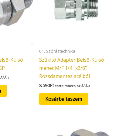
01. Szórástechnika
első-Külső
Szűkítő Adapter Belső-Külső
BSP
menet M/F 1/4 “x3/8”
Rozsdamentes acélból
 ÁFÁ-t
8.590
Ft
tartalmazza az ÁFÁ-t
m
Kosárba teszem