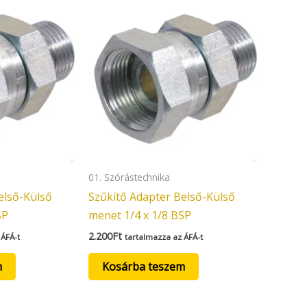
01. Szórástechnika
első-Külső
Szűkítő Adapter Belső-Külső
SP
menet 1/4 x 1/8 BSP
2.200
Ft
 ÁFÁ-t
tartalmazza az ÁFÁ-t
m
Kosárba teszem