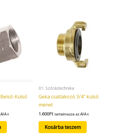
01. Szórástechnika
 Belső-Külső
Geka csatlakozó 3/4″ külső
menet
1.600
Ft
 ÁFÁ-t
tartalmazza az ÁFÁ-t
m
Kosárba teszem