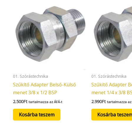
01. Szórástechnika
01. Szórástechnika
Szűkítő Adapter Belső-Külső
Szűkítő Adapter B
menet 3/8 x 1/2 BSP
menet 1/4 x 3/8 B
2.500
Ft
2.990
Ft
tartalmazza az ÁFÁ-t
tartalmazza az
Kosárba teszem
Kosárba tesze