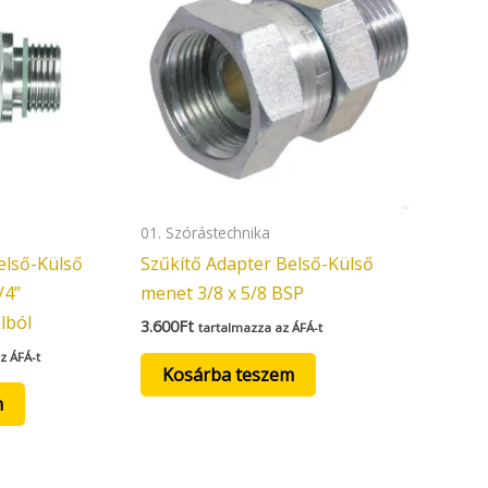
01. Szórástechnika
első-Külső
Szűkítő Adapter Belső-Külső
/4”
menet 3/8 x 5/8 BSP
lból
3.600
Ft
tartalmazza az ÁFÁ-t
z ÁFÁ-t
Kosárba teszem
m