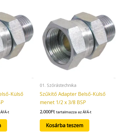
01. Szórástechnika
első-Külső
Szűkítő Adapter Belső-Külső
SP
menet 1/2 x 3/8 BSP
2.000
Ft
 ÁFÁ-t
tartalmazza az ÁFÁ-t
m
Kosárba teszem