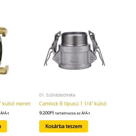
01. Szórástechnika
″ külső menet
Camlock B típusú 1 1/4″ külső
9.200
Ft
 ÁFÁ-t
tartalmazza az ÁFÁ-t
m
Kosárba teszem