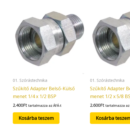
01. Szórástechnika
01. Szórástechnika
Szűkítő Adapter Belső-Külső
Szűkítő Adapter B
menet 1/4 x 1/2 BSP
menet 1/2 x 5/8 B
2.400
Ft
2.600
Ft
tartalmazza az ÁFÁ-t
tartalmazza az
Kosárba teszem
Kosárba tesze