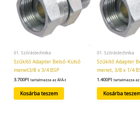
01. Szórástechnika
01. Szórástechnika
Szűkítő Adapter Belső-Külső
Szűkítő Adapter B
menet3/8 x 3/4 BSP
menet, 3/8 x 1/4 
3.700
Ft
1.400
Ft
tartalmazza az ÁFÁ-t
tartalmazza az
Kosárba teszem
Kosárba tesze