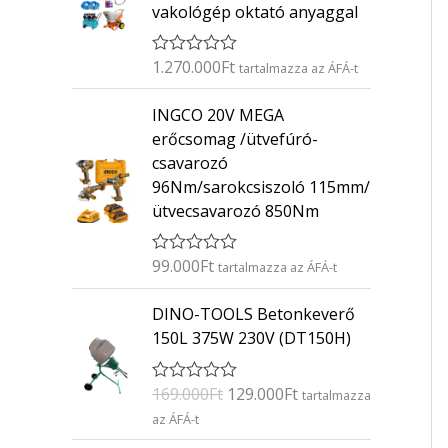
vakológép oktató anyaggal
1.270.000
Ft
É
tartalmazza az ÁFÁ-t
r
t
INGCO 20V MEGA
é
k
erőcsomag /ütvefúró-
e
csavarozó
l
é
96Nm/sarokcsiszoló 115mm/
s
ütvecsavarozó 850Nm
:
0
/
5
99.000
Ft
É
tartalmazza az ÁFÁ-t
r
t
O
C
DINO-TOOLS Betonkeverő
é
r
u
k
150L 375W 230V (DT150H)
e
i
r
l
g
r
é
169.000
Ft
129.000
Ft
É
s
tartalmazza
i
e
r
:
az ÁFÁ-t
n
n
t
0
é
/
a
t