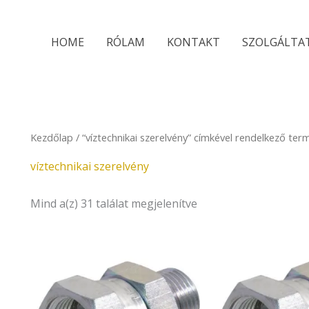
Sorted
by
latest
HOME
RÓLAM
KONTAKT
SZOLGÁLTA
Kezdőlap
/ “víztechnikai szerelvény” címkével rendelkező ter
víztechnikai szerelvény
Mind a(z) 31 találat megjelenítve