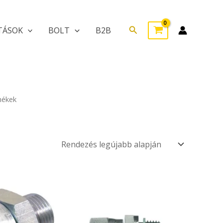
Search
TÁSOK
BOLT
B2B
mékek