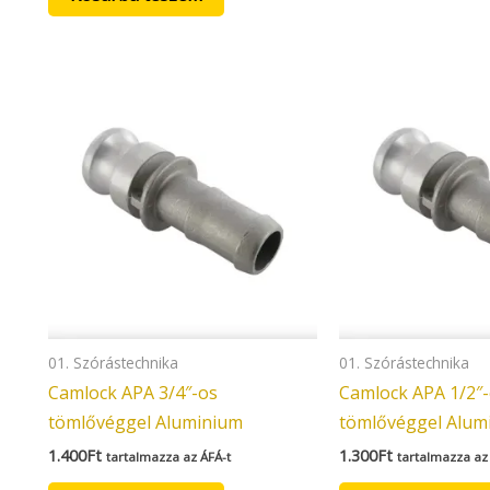
01. Szórástechnika
01. Szórástechnika
Camlock APA 3/4″-os
Camlock APA 1/2″
tömlővéggel Aluminium
tömlővéggel Alum
1.400
Ft
1.300
Ft
tartalmazza az ÁFÁ-t
tartalmazza az