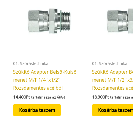
01. Szórástechnika
01. Szórástechnika
Szűkítő Adapter Belső-Külső
Szűkítő Adapter B
menet M/F 1/4 “x1/2”
menet M/F 1/2 “x3
Rozsdamentes acélból
Rozsdamentes acé
14.400
Ft
18.300
Ft
tartalmazza az ÁFÁ-t
tartalmazza a
Kosárba teszem
Kosárba tesze