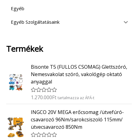
Egyéb
Egyéb Szolgáltatásaink
Termékek
Bisonte T5 (FULLOS CSOMAG) Glettszóró,
Nemesvakolat szóró, vakológép oktató
anyaggal
1.270.000
Ft
É
tartalmazza az ÁFÁ-t
r
t
INGCO 20V MEGA erőcsomag /ütvefúró-
é
k
csavarozó 96Nm/sarokcsiszoló 115mm/
e
ütvecsavarozó 850Nm
l
é
s