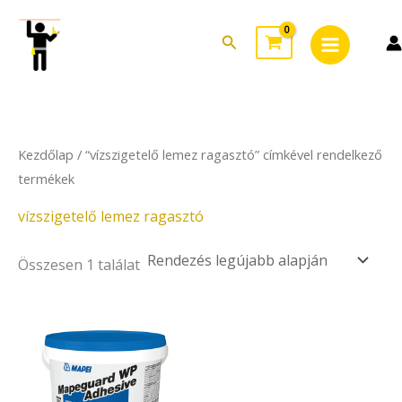
Skip
Main
to
Search
Menu
content
Kezdőlap
/ “vízszigetelő lemez ragasztó” címkével rendelkező
termékek
vízszigetelő lemez ragasztó
Összesen 1 találat