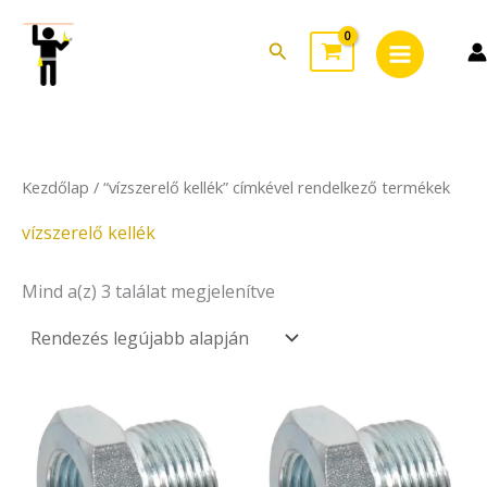
Sorted
Skip
Main
by
to
latest
Search
Menu
content
Kezdőlap
/ “vízszerelő kellék” címkével rendelkező termékek
vízszerelő kellék
Mind a(z) 3 találat megjelenítve