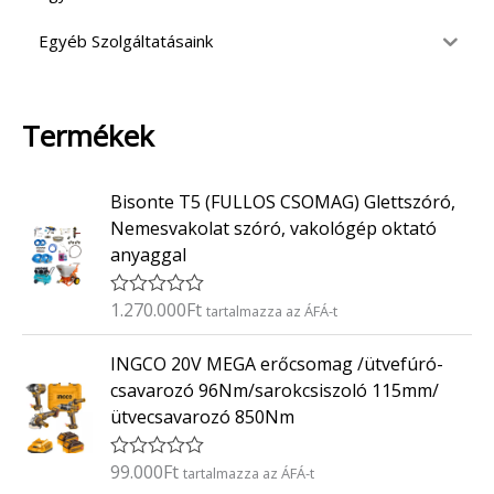
Egyéb Szolgáltatásaink
Termékek
Bisonte T5 (FULLOS CSOMAG) Glettszóró,
Nemesvakolat szóró, vakológép oktató
anyaggal
1.270.000
Ft
É
tartalmazza az ÁFÁ-t
r
t
INGCO 20V MEGA erőcsomag /ütvefúró-
é
k
csavarozó 96Nm/sarokcsiszoló 115mm/
e
ütvecsavarozó 850Nm
l
é
s
:
99.000
Ft
É
tartalmazza az ÁFÁ-t
0
r