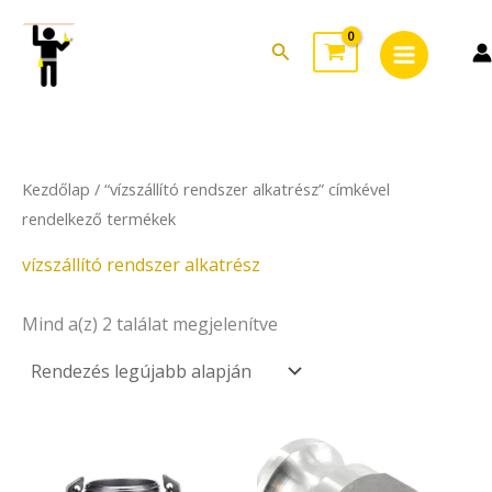
Sorted
Skip
Main
by
to
latest
Search
Menu
content
Kezdőlap
/ “vízszállító rendszer alkatrész” címkével
rendelkező termékek
vízszállító rendszer alkatrész
Mind a(z) 2 találat megjelenítve