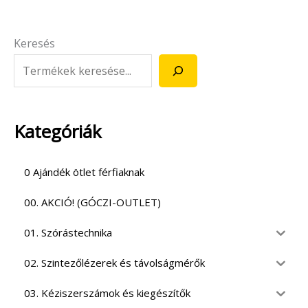
Keresés
Kategóriák
0 Ajándék ötlet férfiaknak
00. AKCIÓ! (GÓCZI-OUTLET)
01. Szórástechnika
02. Szintezőlézerek és távolságmérők
03. Kéziszerszámok és kiegészítők