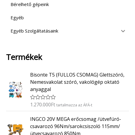
Bérelhető gépeink
Egyéb
Egyéb Szolgáltatásaink
Termékek
Bisonte T5 (FULLOS CSOMAG) Glettszóró,
Nemesvakolat szóró, vakológép oktató
anyaggal
1.270.000
Ft
É
tartalmazza az ÁFÁ-t
r
t
INGCO 20V MEGA erőcsomag /ütvefúró-
é
k
csavarozó 96Nm/sarokcsiszoló 115mm/
e
ütvecsavarozó 850Nm
l