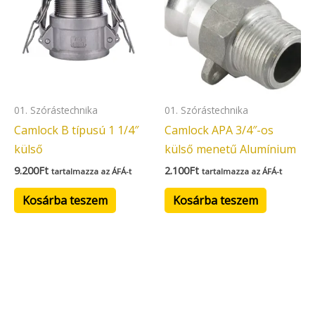
01. Szórástechnika
01. Szórástechnika
Camlock B típusú 1 1/4″
Camlock APA 3/4″-os
külső
külső menetű Alumínium
9.200
Ft
2.100
Ft
tartalmazza az ÁFÁ-t
tartalmazza az ÁFÁ-t
Kosárba teszem
Kosárba teszem