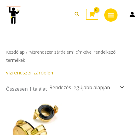
Skip
Main
to
Search
Menu
content
Kezdőlap
/ “vízrendszer záróelem” címkével rendelkező
termékek
vízrendszer záróelem
Összesen 1 találat