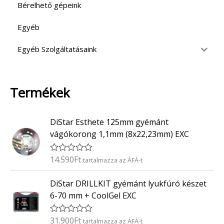
Bérelhető gépeink
Egyéb
Egyéb Szolgáltatásaink
Termékek
DiStar Esthete 125mm gyémánt
vágókorong 1,1mm (8x22,23mm) EXC
14.590
Ft
É
tartalmazza az ÁFÁ-t
r
t
DiStar DRILLKIT gyémánt lyukfúró készet
é
k
6-70 mm + CoolGel EXC
e
l
é
31.900
Ft
É
tartalmazza az ÁFÁ-t
s