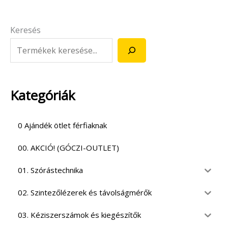
Keresés
Kategóriák
0 Ajándék ötlet férfiaknak
00. AKCIÓ! (GÓCZI-OUTLET)
01. Szórástechnika
02. Szintezőlézerek és távolságmérők
03. Kéziszerszámok és kiegészítők