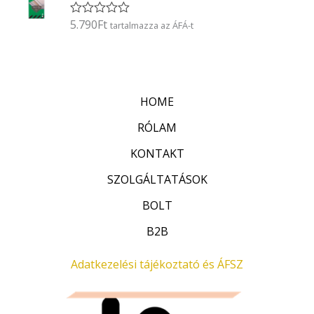
l
é
5.790
Ft
É
tartalmazza az ÁFÁ-t
s
r
:
t
0
é
/
k
5
e
l
HOME
é
s
:
RÓLAM
0
/
KONTAKT
5
SZOLGÁLTATÁSOK
BOLT
B2B
Adatkezelési tájékoztató és ÁFSZ