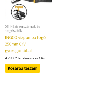
03. Kéziszerszámok és
kiegészítők
INGCO vízpumpa fogó
250mm CrV
gyorsgombbal
4.790
Ft
tartalmazza az ÁFÁ-t
Kosárba teszem