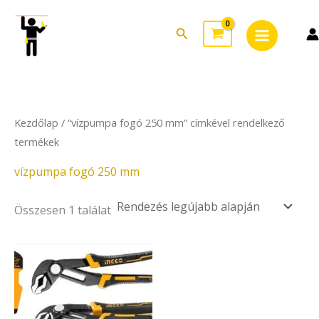
Skip
Main
to
Search
Menu
content
Kezdőlap
/ “vízpumpa fogó 250 mm” címkével rendelkező
termékek
vízpumpa fogó 250 mm
Összesen 1 találat