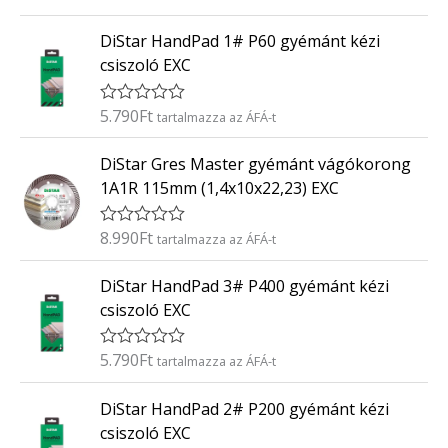
r
:
t
0
DiStar HandPad 1# P60 gyémánt kézi
é
/
k
5
csiszoló EXC
e
l
é
5.790
Ft
É
tartalmazza az ÁFÁ-t
s
r
:
t
0
DiStar Gres Master gyémánt vágókorong
é
/
k
5
1A1R 115mm (1,4x10x22,23) EXC
e
l
é
8.990
Ft
É
tartalmazza az ÁFÁ-t
s
r
:
t
0
DiStar HandPad 3# P400 gyémánt kézi
é
/
k
5
csiszoló EXC
e
l
é
5.790
Ft
É
tartalmazza az ÁFÁ-t
s
r
:
t
0
DiStar HandPad 2# P200 gyémánt kézi
é
/
k
5
csiszoló EXC
e