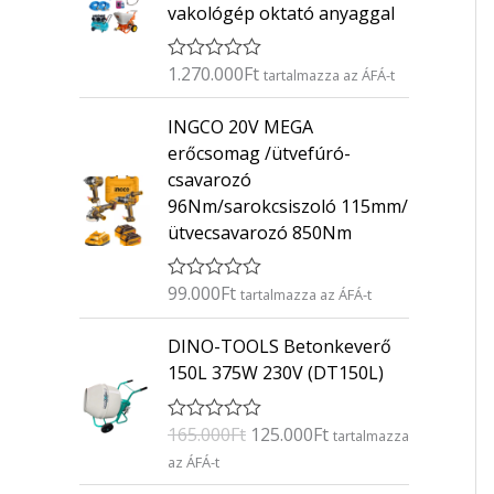
vakológép oktató anyaggal
1.270.000
Ft
É
tartalmazza az ÁFÁ-t
r
t
INGCO 20V MEGA
é
k
erőcsomag /ütvefúró-
e
csavarozó
l
é
96Nm/sarokcsiszoló 115mm/
s
ütvecsavarozó 850Nm
:
0
/
5
99.000
Ft
É
tartalmazza az ÁFÁ-t
r
t
O
C
DINO-TOOLS Betonkeverő
é
r
u
k
150L 375W 230V (DT150L)
e
i
r
l
g
r
é
165.000
Ft
125.000
Ft
É
s
tartalmazza
i
e
r
:
az ÁFÁ-t
n
n
t
0
é
/
a
t