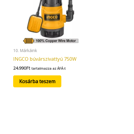
10. Márkáink
INGCO búvárszivattyú 750W
24.990
Ft
tartalmazza az ÁFÁ-t
Kosárba teszem