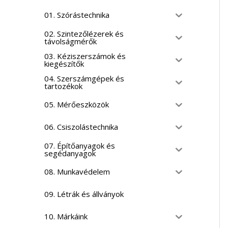
01. Szórástechnika
02. Szintezőlézerek és
távolságmérők
03. Kéziszerszámok és
kiegészítők
04. Szerszámgépek és
tartozékok
05. Mérőeszközök
06. Csiszolástechnika
07. Építőanyagok és
segédanyagok
08. Munkavédelem
09. Létrák és állványok
10. Márkáink