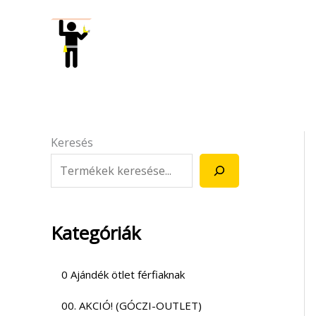
Skip
to
content
Keresés
Kategóriák
0 Ajándék ötlet férfiaknak
00. AKCIÓ! (GÓCZI-OUTLET)