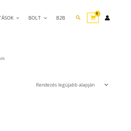
Search
TÁSOK
BOLT
B2B
kek