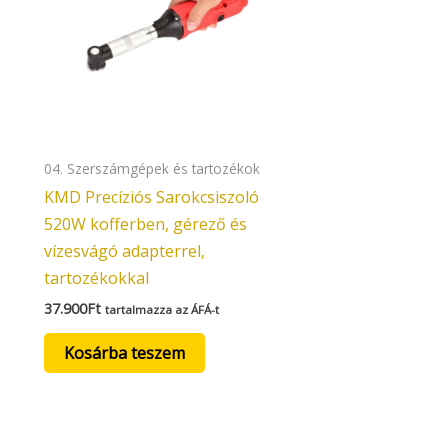
04. Szerszámgépek és tartozékok
KMD Precíziós Sarokcsiszoló
520W kofferben, gérező és
vízesvágó adapterrel,
tartozékokkal
37.900
Ft
tartalmazza az ÁFÁ-t
Kosárba teszem