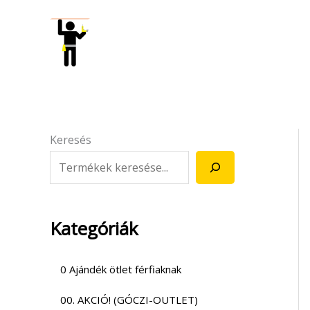
Skip
to
content
Keresés
Kategóriák
0 Ajándék ötlet férfiaknak
00. AKCIÓ! (GÓCZI-OUTLET)