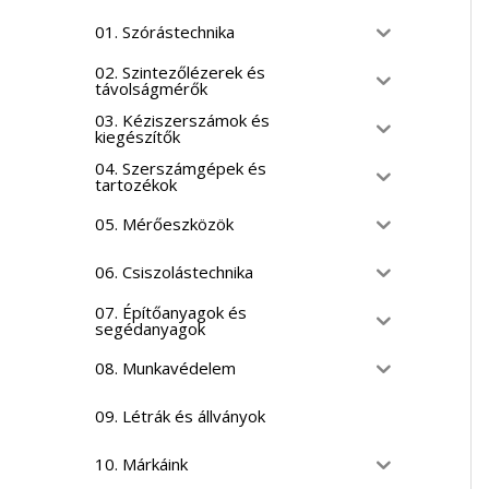
01. Szórástechnika
02. Szintezőlézerek és
távolságmérők
03. Kéziszerszámok és
kiegészítők
04. Szerszámgépek és
tartozékok
05. Mérőeszközök
06. Csiszolástechnika
07. Építőanyagok és
segédanyagok
08. Munkavédelem
09. Létrák és állványok
10. Márkáink