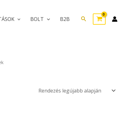
Search
TÁSOK
BOLT
B2B
ek