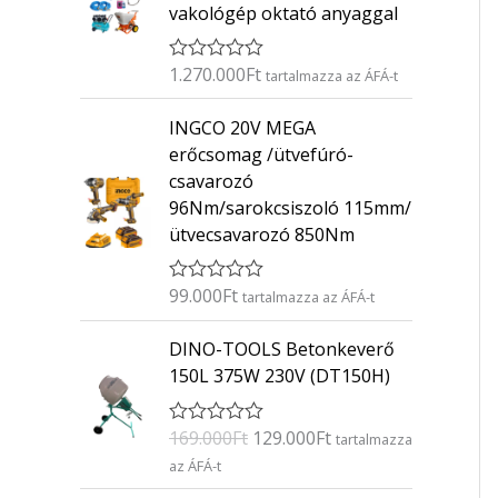
vakológép oktató anyaggal
1.270.000
Ft
É
tartalmazza az ÁFÁ-t
r
t
INGCO 20V MEGA
é
k
erőcsomag /ütvefúró-
e
csavarozó
l
é
96Nm/sarokcsiszoló 115mm/
s
ütvecsavarozó 850Nm
:
0
/
5
99.000
Ft
É
tartalmazza az ÁFÁ-t
r
t
O
C
DINO-TOOLS Betonkeverő
é
r
u
k
150L 375W 230V (DT150H)
e
i
r
l
g
r
é
169.000
Ft
129.000
Ft
É
s
tartalmazza
i
e
r
:
az ÁFÁ-t
n
n
t
0
é
/
a
t