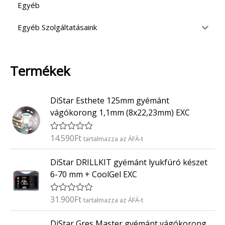
Egyéb
Egyéb Szolgáltatásaink
Termékek
DiStar Esthete 125mm gyémánt
vágókorong 1,1mm (8x22,23mm) EXC
14.590
Ft
É
tartalmazza az ÁFÁ-t
r
t
DiStar DRILLKIT gyémánt lyukfúró készet
é
k
6-70 mm + CoolGel EXC
e
l
é
31.900
Ft
É
tartalmazza az ÁFÁ-t
s
r
:
t
0
DiStar Gres Master gyémánt vágókorong
é