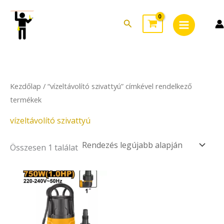
Skip
Main
to
Search
Menu
content
Kezdőlap
/ “vízeltávolító szivattyú” címkével rendelkező
termékek
vízeltávolító szivattyú
Összesen 1 találat