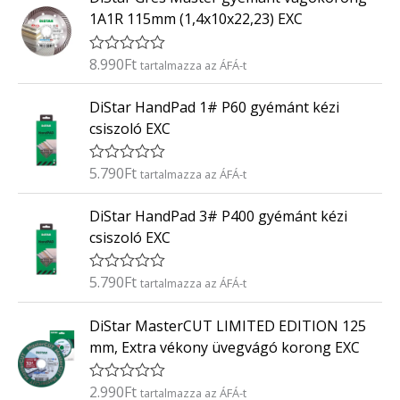
/
k
5
1A1R 115mm (1,4x10x22,23) EXC
e
l
é
8.990
Ft
É
tartalmazza az ÁFÁ-t
s
r
:
t
0
DiStar HandPad 1# P60 gyémánt kézi
é
/
k
5
csiszoló EXC
e
l
é
5.790
Ft
É
tartalmazza az ÁFÁ-t
s
r
:
t
0
DiStar HandPad 3# P400 gyémánt kézi
é
/
k
5
csiszoló EXC
e
l
é
5.790
Ft
É
tartalmazza az ÁFÁ-t
s
r
:
t
0
DiStar MasterCUT LIMITED EDITION 125
é
/
k
5
mm, Extra vékony üvegvágó korong EXC
e
l
é
2.990
Ft
É
tartalmazza az ÁFÁ-t
s