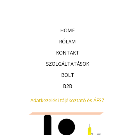
r
:
t
0
é
/
k
5
e
l
HOME
é
s
:
RÓLAM
0
/
KONTAKT
5
SZOLGÁLTATÁSOK
BOLT
B2B
Adatkezelési tájékoztató és ÁFSZ