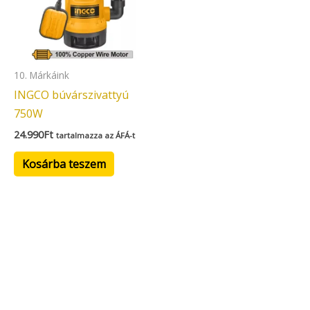
10. Márkáink
INGCO búvárszivattyú
750W
24.990
Ft
tartalmazza az ÁFÁ-t
Kosárba teszem