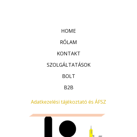
r
:
t
0
é
/
k
5
e
l
HOME
é
s
:
RÓLAM
0
/
KONTAKT
5
SZOLGÁLTATÁSOK
BOLT
B2B
Adatkezelési tájékoztató és ÁFSZ