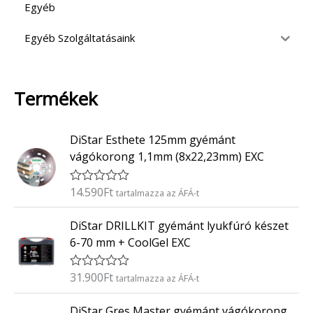
Egyéb
Egyéb Szolgáltatásaink
Termékek
DiStar Esthete 125mm gyémánt
vágókorong 1,1mm (8x22,23mm) EXC
14.590
Ft
É
tartalmazza az ÁFÁ-t
r
t
DiStar DRILLKIT gyémánt lyukfúró készet
é
k
6-70 mm + CoolGel EXC
e
l
é
31.900
Ft
É
tartalmazza az ÁFÁ-t
s
r
:
t
0
DiStar Gres Master gyémánt vágókorong
é