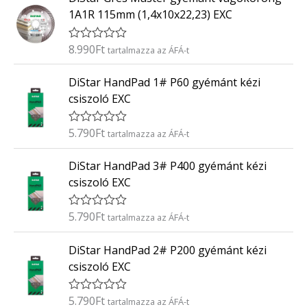
/
k
5
1A1R 115mm (1,4x10x22,23) EXC
e
l
é
8.990
Ft
É
tartalmazza az ÁFÁ-t
s
r
:
t
0
DiStar HandPad 1# P60 gyémánt kézi
é
/
k
5
csiszoló EXC
e
l
é
5.790
Ft
É
tartalmazza az ÁFÁ-t
s
r
:
t
0
DiStar HandPad 3# P400 gyémánt kézi
é
/
k
5
csiszoló EXC
e
l
é
5.790
Ft
É
tartalmazza az ÁFÁ-t
s
r
:
t
0
DiStar HandPad 2# P200 gyémánt kézi
é
/
k
5
csiszoló EXC
e
l
é
5.790
Ft
É
tartalmazza az ÁFÁ-t
s