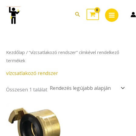
Skip
Main
to
Search
Menu
content
Kezdőlap
/ “vízcsatlakozó rendszer” címkével rendelkező
termékek
vízcsatlakozó rendszer
Összesen 1 találat