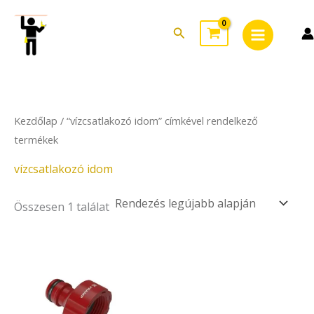
Skip
Main
to
Search
Menu
content
Kezdőlap
/ “vízcsatlakozó idom” címkével rendelkező
termékek
vízcsatlakozó idom
Összesen 1 találat