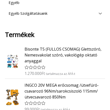
Egyéb
Egyéb Szolgáltatásaink
Termékek
Bisonte T5 (FULLOS CSOMAG) Glettszóró,
Nemesvakolat szóró, vakológép oktató
anyaggal
1.270.000
Ft
É
tartalmazza az ÁFÁ-t
r
t
INGCO 20V MEGA erőcsomag /ütvefúró-
é
k
csavarozó 96Nm/sarokcsiszoló 115mm/
e
ütvecsavarozó 850Nm
l
é
s
:
99.000
Ft
É
tartalmazza az ÁFÁ-t