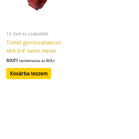
13. Kert és szabadidő
Tömlő gyorscsatlakozó
APA 3/4″ belső menet
800
Ft
tartalmazza az ÁFÁ-t
Kosárba teszem