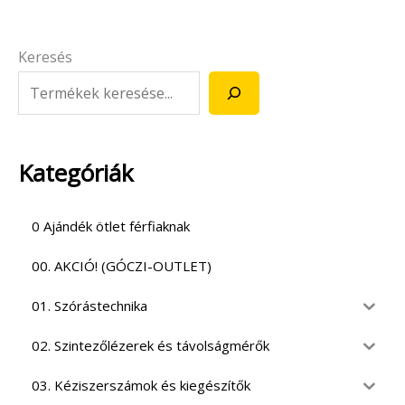
Keresés
Kategóriák
0 Ajándék ötlet férfiaknak
00. AKCIÓ! (GÓCZI-OUTLET)
01. Szórástechnika
02. Szintezőlézerek és távolságmérők
03. Kéziszerszámok és kiegészítők