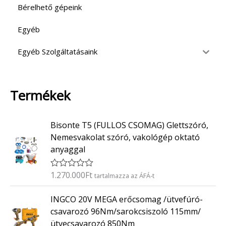
Bérelhető gépeink
Egyéb
Egyéb Szolgáltatásaink
Termékek
Bisonte T5 (FULLOS CSOMAG) Glettszóró,
Nemesvakolat szóró, vakológép oktató
anyaggal
1.270.000
Ft
É
tartalmazza az ÁFÁ-t
r
t
INGCO 20V MEGA erőcsomag /ütvefúró-
é
k
csavarozó 96Nm/sarokcsiszoló 115mm/
e
ütvecsavarozó 850Nm
l