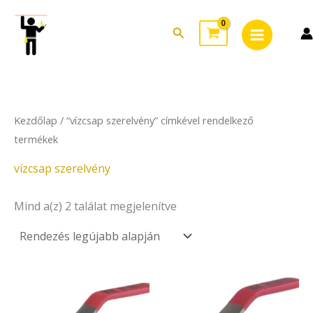
Sorted
Skip
Main
by
to
latest
Search
Menu
content
Kezdőlap
/ “vízcsap szerelvény” címkével rendelkező
termékek
vízcsap szerelvény
Mind a(z) 2 találat megjelenítve