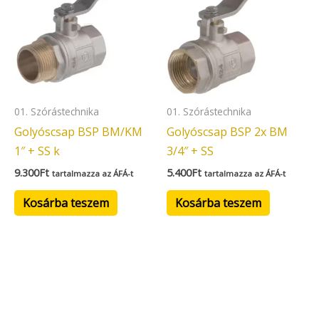
01. Szórástechnika
01. Szórástechnika
Golyóscsap BSP BM/KM
Golyóscsap BSP 2x BM
1″ + SS k
3/4″ + SS
9.300
Ft
5.400
Ft
tartalmazza az ÁFÁ-t
tartalmazza az ÁFÁ-t
Kosárba teszem
Kosárba teszem