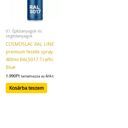
07. Építőanyagok és
segédanyagok
COSMOSLAC RAL LINE
premium festék spray
400ml RAL5017 Traffic
Blue
1.990
Ft
tartalmazza az ÁFÁ-t
Kosárba teszem