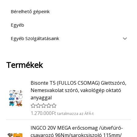
Bérelhető gépeink
Egyéb
Egyéb Szolgáltatásaink
Termékek
Bisonte T5 (FULLOS CSOMAG) Glettszóró,
Nemesvakolat szóró, vakológép oktató
anyaggal
1.270.000
Ft
É
tartalmazza az ÁFÁ-t
r
t
INGCO 20V MEGA erőcsomag /ütvefúró-
é
k
csavarozó 96Nm/sarokcsiszoló 115mm/