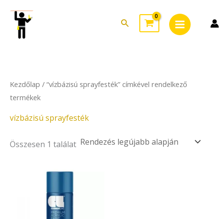
Skip
Main
to
Search
Menu
content
Kezdőlap
/ “vízbázisú sprayfesték” címkével rendelkező
termékek
vízbázisú sprayfesték
Összesen 1 találat