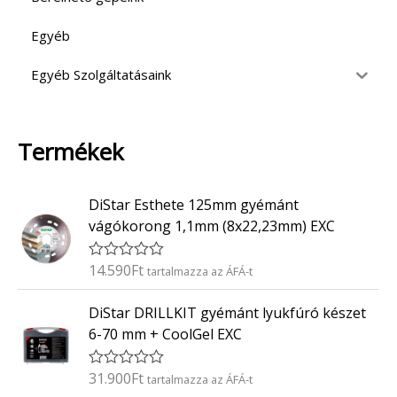
Egyéb
Egyéb Szolgáltatásaink
Termékek
DiStar Esthete 125mm gyémánt
vágókorong 1,1mm (8x22,23mm) EXC
14.590
Ft
É
tartalmazza az ÁFÁ-t
r
t
DiStar DRILLKIT gyémánt lyukfúró készet
é
k
6-70 mm + CoolGel EXC
e
l
é
31.900
Ft
É
tartalmazza az ÁFÁ-t
s
r
: