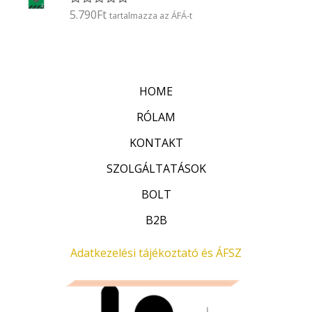
é
5.790
Ft
É
tartalmazza az ÁFÁ-t
s
r
:
t
0
é
/
k
5
e
l
HOME
é
s
:
RÓLAM
0
/
KONTAKT
5
SZOLGÁLTATÁSOK
BOLT
B2B
Adatkezelési tájékoztató és ÁFSZ