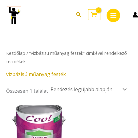
Skip
Main
to
Search
Menu
content
Kezdőlap
/ “vízbázisú műanyag festék” címkével rendelkező
termékek
vízbázisú műanyag festék
Összesen 1 találat