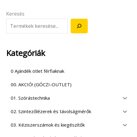
Keresés
Kategóriák
0 Ajándék ötlet férfiaknak
00. AKCIÓ! (GÓCZI-OUTLET)
01. Szórástechnika
02. Szintezőlézerek és távolságmérők
03. Kéziszerszámok és kiegészítők