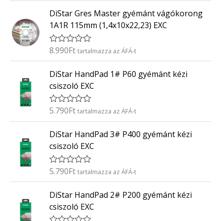
t
0
DiStar Gres Master gyémánt vágókorong
é
/
k
5
1A1R 115mm (1,4x10x22,23) EXC
e
l
é
8.990
Ft
É
tartalmazza az ÁFÁ-t
s
r
:
t
0
DiStar HandPad 1# P60 gyémánt kézi
é
/
k
5
csiszoló EXC
e
l
é
5.790
Ft
É
tartalmazza az ÁFÁ-t
s
r
:
t
0
DiStar HandPad 3# P400 gyémánt kézi
é
/
k
5
csiszoló EXC
e
l
é
5.790
Ft
É
tartalmazza az ÁFÁ-t
s
r
:
t
0
DiStar HandPad 2# P200 gyémánt kézi
é
/
k
5
csiszoló EXC
e
l