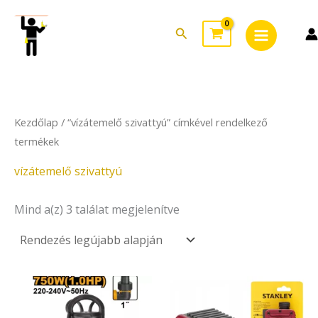
Sorted
Skip
Main
by
to
latest
Search
Menu
content
Kezdőlap
/ “vízátemelő szivattyú” címkével rendelkező
termékek
vízátemelő szivattyú
Mind a(z) 3 találat megjelenítve