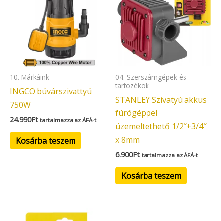
10. Márkáink
04. Szerszámgépek és
tartozékok
INGCO búvárszivattyú
STANLEY Szivatyú akkus
750W
fúrógéppel
24.990
Ft
tartalmazza az ÁFÁ-t
üzemeltethető 1/2″+3/4″
x 8mm
Kosárba teszem
6.900
Ft
tartalmazza az ÁFÁ-t
Kosárba teszem