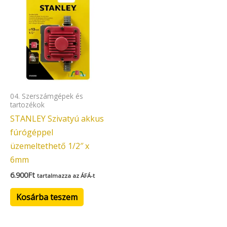
04. Szerszámgépek és
tartozékok
STANLEY Szivatyú akkus
fúrógéppel
üzemeltethető 1/2″ x
6mm
6.900
Ft
tartalmazza az ÁFÁ-t
Kosárba teszem