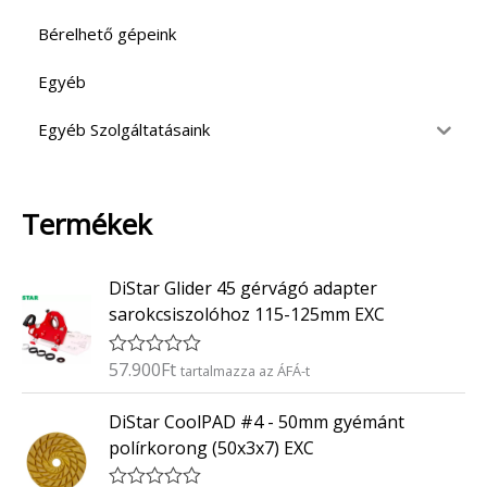
Bérelhető gépeink
Egyéb
Egyéb Szolgáltatásaink
Termékek
DiStar Glider 45 gérvágó adapter
sarokcsiszolóhoz 115-125mm EXC
57.900
Ft
É
tartalmazza az ÁFÁ-t
r
t
DiStar CoolPAD #4 - 50mm gyémánt
é
k
polírkorong (50x3x7) EXC
e
l