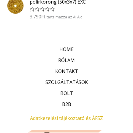
5
polírkorong (50x3x7) EXC
e
l
é
3.790
Ft
É
tartalmazza az ÁFÁ-t
s
r
:
t
0
é
/
k
5
e
l
HOME
é
s
:
RÓLAM
0
/
KONTAKT
5
SZOLGÁLTATÁSOK
BOLT
B2B
Adatkezelési tájékoztató és ÁFSZ