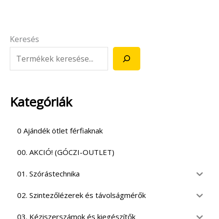
Keresés
Kategóriák
0 Ajándék ötlet férfiaknak
00. AKCIÓ! (GÓCZI-OUTLET)
01. Szórástechnika
02. Szintezőlézerek és távolságmérők
03. Kéziszerszámok és kiegészítők