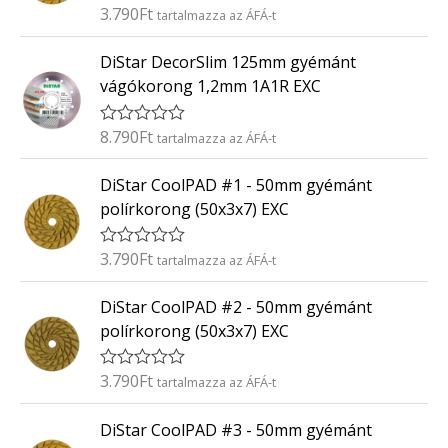
é
3.790
Ft
É
tartalmazza az ÁFÁ-t
s
r
:
t
0
DiStar DecorSlim 125mm gyémánt
é
/
k
5
vágókorong 1,2mm 1A1R EXC
e
l
é
8.790
Ft
É
tartalmazza az ÁFÁ-t
s
r
:
t
0
DiStar CoolPAD #1 - 50mm gyémánt
é
/
k
5
polírkorong (50x3x7) EXC
e
l
é
3.790
Ft
É
tartalmazza az ÁFÁ-t
s
r
:
t
0
DiStar CoolPAD #2 - 50mm gyémánt
é
/
k
5
polírkorong (50x3x7) EXC
e
l
é
3.790
Ft
É
tartalmazza az ÁFÁ-t
s
r
:
t
0
DiStar CoolPAD #3 - 50mm gyémánt
é
/
k