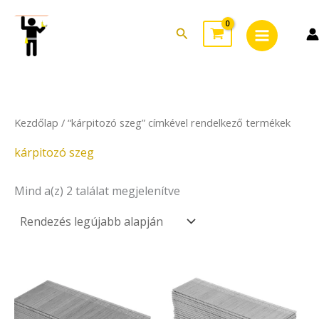
Sorted
Skip
Main
by
to
latest
Search
Menu
content
Kezdőlap
/ “kárpitozó szeg” címkével rendelkező termékek
kárpitozó szeg
Mind a(z) 2 találat megjelenítve