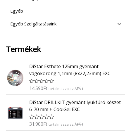
Egyéb
Egyéb Szolgáltatásaink
Termékek
DiStar Esthete 125mm gyémánt
vágókorong 1,1mm (8x22,23mm) EXC
14.590
Ft
É
tartalmazza az ÁFÁ-t
r
t
DiStar DRILLKIT gyémánt lyukfúró készet
é
k
6-70 mm + CoolGel EXC
e
l
é
31.900
Ft
É
tartalmazza az ÁFÁ-t
s
r
: