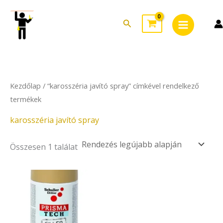
Skip
Main
to
Search
Menu
content
Kezdőlap
/ “karosszéria javító spray” címkével rendelkező
termékek
karosszéria javító spray
Összesen 1 találat