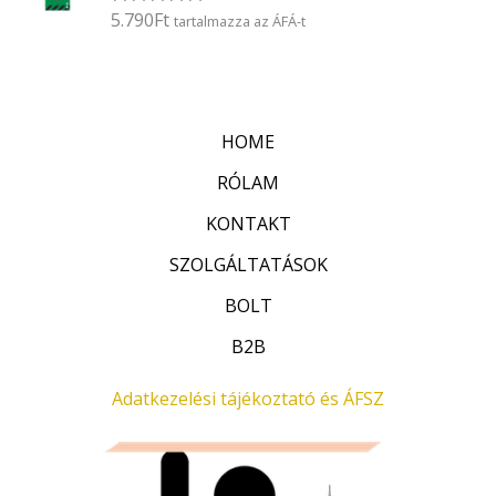
é
5.790
Ft
É
tartalmazza az ÁFÁ-t
s
r
:
t
0
é
/
k
5
e
l
HOME
é
s
:
RÓLAM
0
/
KONTAKT
5
SZOLGÁLTATÁSOK
BOLT
B2B
Adatkezelési tájékoztató és ÁFSZ