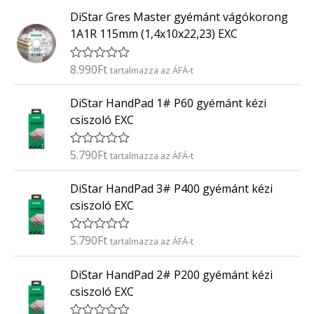
t
0
DiStar Gres Master gyémánt vágókorong
é
/
k
5
1A1R 115mm (1,4x10x22,23) EXC
e
l
é
8.990
Ft
É
tartalmazza az ÁFÁ-t
s
r
:
t
0
DiStar HandPad 1# P60 gyémánt kézi
é
/
k
5
csiszoló EXC
e
l
é
5.790
Ft
É
tartalmazza az ÁFÁ-t
s
r
:
t
0
DiStar HandPad 3# P400 gyémánt kézi
é
/
k
5
csiszoló EXC
e
l
é
5.790
Ft
É
tartalmazza az ÁFÁ-t
s
r
:
t
0
DiStar HandPad 2# P200 gyémánt kézi
é
/
k
5
csiszoló EXC
e
l