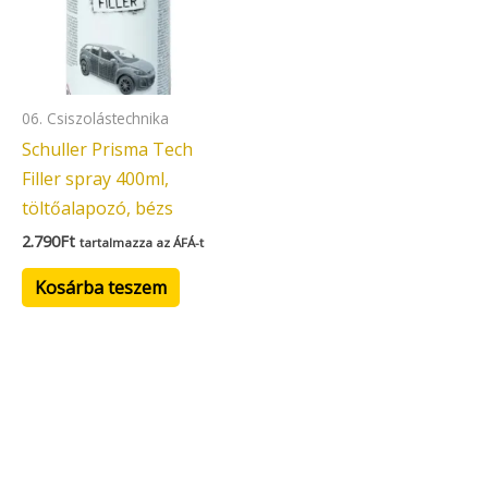
06. Csiszolástechnika
Schuller Prisma Tech
Filler spray 400ml,
töltőalapozó, bézs
2.790
Ft
tartalmazza az ÁFÁ-t
Kosárba teszem