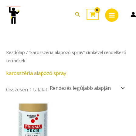
Skip
Main
to
Search
Menu
content
Kezdőlap
/ “karosszéria alapozó spray” címkével rendelkező
termékek
karosszéria alapozó spray
Összesen 1 találat