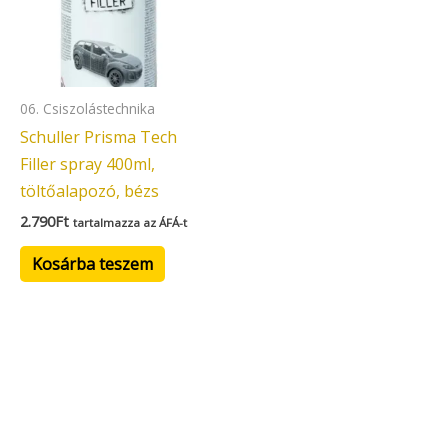
06. Csiszolástechnika
Schuller Prisma Tech
Filler spray 400ml,
töltőalapozó, bézs
2.790
Ft
tartalmazza az ÁFÁ-t
Kosárba teszem