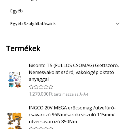
Egyéb
Egyéb Szolgáltatásaink
Termékek
Bisonte T5 (FULLOS CSOMAG) Glettszóró,
Nemesvakolat szóró, vakológép oktató
anyaggal
1.270.000
Ft
É
tartalmazza az ÁFÁ-t
r
t
INGCO 20V MEGA erőcsomag /ütvefúró-
é
k
csavarozó 96Nm/sarokcsiszoló 115mm/
e
ütvecsavarozó 850Nm
l
é