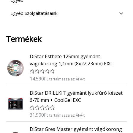
Egyéb
Egyéb Szolgáltatásaink
Termékek
DiStar Esthete 125mm gyémánt
vágókorong 1,1mm (8x22,23mm) EXC
14.590
Ft
É
tartalmazza az ÁFÁ-t
r
t
DiStar DRILLKIT gyémánt lyukfúró készet
é
k
6-70 mm + CoolGel EXC
e
l
é
31.900
Ft
É
tartalmazza az ÁFÁ-t
s
r
:
t
0
DiStar Gres Master gyémánt vágókorong
é
/