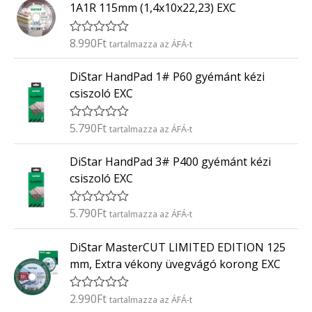
k
5
1A1R 115mm (1,4x10x22,23) EXC
e
l
é
8.990
Ft
É
tartalmazza az ÁFÁ-t
s
r
:
t
0
DiStar HandPad 1# P60 gyémánt kézi
é
/
k
5
csiszoló EXC
e
l
é
5.790
Ft
É
tartalmazza az ÁFÁ-t
s
r
:
t
0
DiStar HandPad 3# P400 gyémánt kézi
é
/
k
5
csiszoló EXC
e
l
é
5.790
Ft
É
tartalmazza az ÁFÁ-t
s
r
:
t
0
DiStar MasterCUT LIMITED EDITION 125
é
/
k
5
mm, Extra vékony üvegvágó korong EXC
e
l
é
2.990
Ft
É
tartalmazza az ÁFÁ-t
s
r