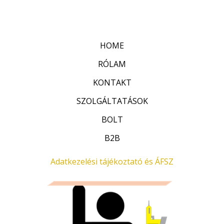
:
t
0
é
/
k
5
e
l
HOME
é
s
:
RÓLAM
0
/
KONTAKT
5
SZOLGÁLTATÁSOK
BOLT
B2B
Adatkezelési tájékoztató és ÁFSZ