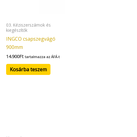
03. Kéziszerszámok és
kiegészítők
INGCO csapszegvágó
900mm
14.900
Ft
tartalmazza az ÁFÁ-t
Kosárba teszem