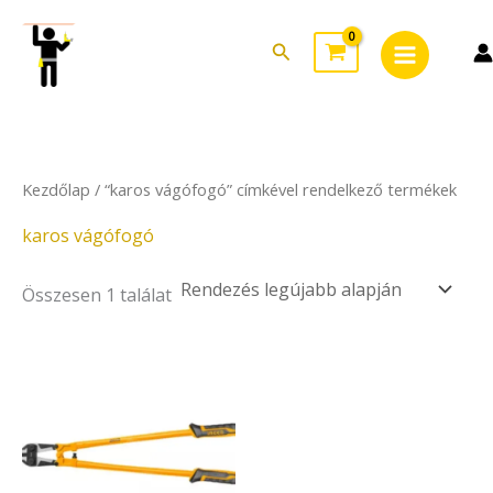
Skip
Main
to
Search
Menu
content
Kezdőlap
/ “karos vágófogó” címkével rendelkező termékek
karos vágófogó
Összesen 1 találat