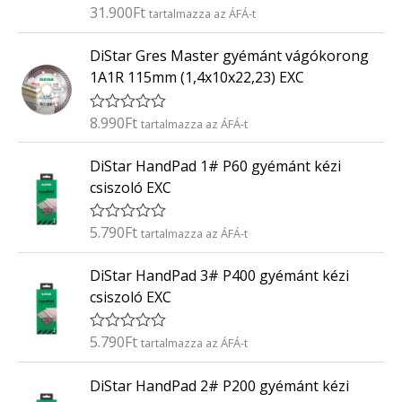
é
31.900
Ft
É
tartalmazza az ÁFÁ-t
s
r
:
t
0
DiStar Gres Master gyémánt vágókorong
é
/
k
5
1A1R 115mm (1,4x10x22,23) EXC
e
l
é
8.990
Ft
É
tartalmazza az ÁFÁ-t
s
r
:
t
0
DiStar HandPad 1# P60 gyémánt kézi
é
/
k
5
csiszoló EXC
e
l
é
5.790
Ft
É
tartalmazza az ÁFÁ-t
s
r
:
t
0
DiStar HandPad 3# P400 gyémánt kézi
é
/
k
5
csiszoló EXC
e
l
é
5.790
Ft
É
tartalmazza az ÁFÁ-t
s
r
:
t
0
DiStar HandPad 2# P200 gyémánt kézi
é
/
k