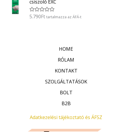
5
csiszoló EXC
e
l
é
5.790
Ft
É
tartalmazza az ÁFÁ-t
s
r
:
t
0
é
/
k
5
e
l
HOME
é
s
:
RÓLAM
0
/
KONTAKT
5
SZOLGÁLTATÁSOK
BOLT
B2B
Adatkezelési tájékoztató és ÁFSZ