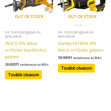
OUT OF STOCK
OUT OF STOCK
04. Szerszámgépek és
04. Szerszámgépek és
tartozékok
tartozékok
INGCO 20V akkus
Stanley FATMAX 20V
orrfűrész (kardfűrész)
Akkus orrfűrész géptest
géptest
59.990
Ft
tartalmazza az ÁFÁ-t
26.600
Ft
tartalmazza az ÁFÁ-t
Tovább olvasom
Tovább olvasom