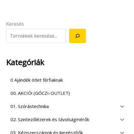
Keresés
Kategóriák
0 Ajándék ötlet férfiaknak
00. AKCIÓ! (GÓCZI-OUTLET)
01. Szórástechnika
02. Szintezőlézerek és távolságmérők
03. Kéziszerszámok és kiegészítők