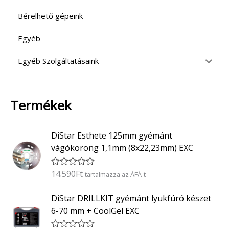
Bérelhető gépeink
Egyéb
Egyéb Szolgáltatásaink
Termékek
DiStar Esthete 125mm gyémánt
vágókorong 1,1mm (8x22,23mm) EXC
14.590
Ft
É
tartalmazza az ÁFÁ-t
r
t
DiStar DRILLKIT gyémánt lyukfúró készet
é
k
6-70 mm + CoolGel EXC
e
l