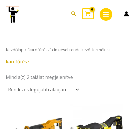
Sorted
Skip
Main
by
to
latest
Search
Menu
content
Kezdőlap
/ “kardfűrész” címkével rendelkező termékek
kardfűrész
Mind a(z) 2 találat megjelenítve