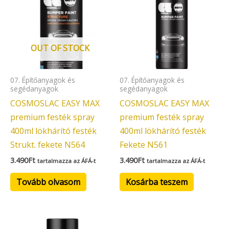
OUT OF STOCK
07. Építőanyagok és
07. Építőanyagok és
segédanyagok
segédanyagok
COSMOSLAC EASY MAX
COSMOSLAC EASY MAX
premium festék spray
premium festék spray
400ml lökhárító festék
400ml lökhárító festék
Strukt. fekete N564
Fekete N561
3.490
Ft
3.490
Ft
tartalmazza az ÁFÁ-t
tartalmazza az ÁFÁ-t
Tovább olvasom
Kosárba teszem