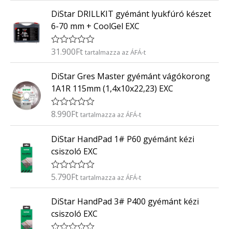
t
DiStar DRILLKIT gyémánt lyukfúró készet
é
k
6-70 mm + CoolGel EXC
e
l
é
31.900
Ft
É
tartalmazza az ÁFÁ-t
s
r
:
t
0
DiStar Gres Master gyémánt vágókorong
é
/
k
5
1A1R 115mm (1,4x10x22,23) EXC
e
l
é
8.990
Ft
É
tartalmazza az ÁFÁ-t
s
r
:
t
0
DiStar HandPad 1# P60 gyémánt kézi
é
/
k
5
csiszoló EXC
e
l
é
5.790
Ft
É
tartalmazza az ÁFÁ-t
s
r
:
t
0
DiStar HandPad 3# P400 gyémánt kézi
é
/
k
5
csiszoló EXC
e
l