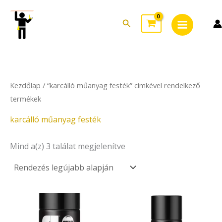
Sorted
Skip
Main
by
to
latest
Search
Menu
content
Kezdőlap
/ “karcálló műanyag festék” címkével rendelkező
termékek
karcálló műanyag festék
Mind a(z) 3 találat megjelenítve