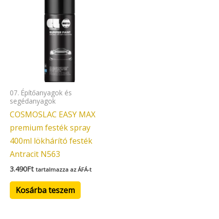
07. Építőanyagok és
segédanyagok
COSMOSLAC EASY MAX
premium festék spray
400ml lökhárító festék
Antracit N563
3.490
Ft
tartalmazza az ÁFÁ-t
Kosárba teszem