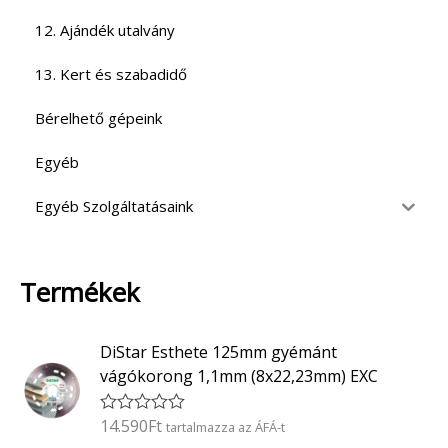
12. Ajándék utalvány
13. Kert és szabadidő
Bérelhető gépeink
Egyéb
Egyéb Szolgáltatásaink
Termékek
DiStar Esthete 125mm gyémánt
vágókorong 1,1mm (8x22,23mm) EXC
14.590
Ft
É
tartalmazza az ÁFÁ-t
r