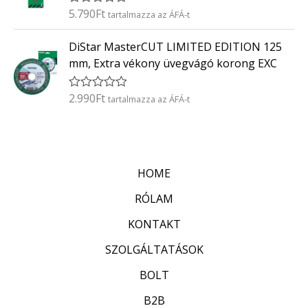
é
5.790
Ft
É
tartalmazza az ÁFÁ-t
s
r
:
t
0
DiStar MasterCUT LIMITED EDITION 125
é
/
k
5
mm, Extra vékony üvegvágó korong EXC
e
l
é
2.990
Ft
É
tartalmazza az ÁFÁ-t
s
r
:
t
0
é
/
k
5
e
l
HOME
é
s
:
RÓLAM
0
/
KONTAKT
5
SZOLGÁLTATÁSOK
BOLT
B2B