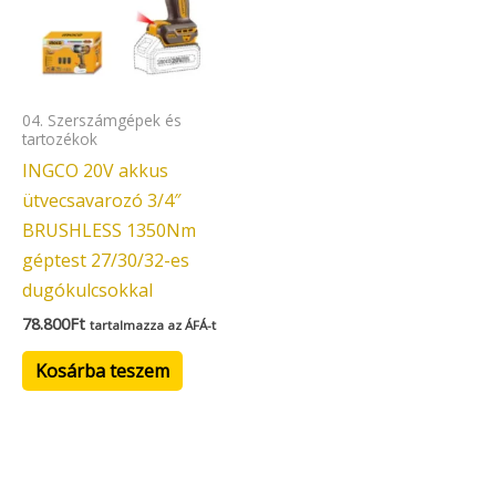
04. Szerszámgépek és
tartozékok
INGCO 20V akkus
ütvecsavarozó 3/4″
BRUSHLESS 1350Nm
géptest 27/30/32-es
dugókulcsokkal
78.800
Ft
tartalmazza az ÁFÁ-t
Kosárba teszem