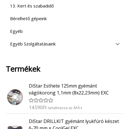
13. Kert és szabadidő
Bérelhető gépeink
Egyéb
Egyéb Szolgáltatásaink
Termékek
DiStar Esthete 125mm gyémánt
vágókorong 1,1mm (8x22,23mm) EXC
14.590
Ft
É
tartalmazza az ÁFÁ-t
r
t
DiStar DRILLKIT gyémánt lyukfúró készet
é
k
6-70 mm + CoolGel EXC