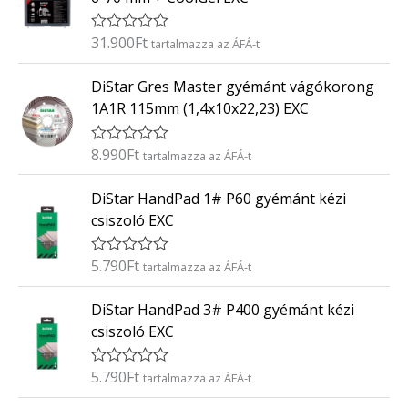
e
l
é
31.900
Ft
É
tartalmazza az ÁFÁ-t
s
r
:
t
0
DiStar Gres Master gyémánt vágókorong
é
/
k
5
1A1R 115mm (1,4x10x22,23) EXC
e
l
é
8.990
Ft
É
tartalmazza az ÁFÁ-t
s
r
:
t
0
DiStar HandPad 1# P60 gyémánt kézi
é
/
k
5
csiszoló EXC
e
l
é
5.790
Ft
É
tartalmazza az ÁFÁ-t
s
r
:
t
0
DiStar HandPad 3# P400 gyémánt kézi
é
/
k
5
csiszoló EXC
e
l
é
5.790
Ft
É
tartalmazza az ÁFÁ-t
s
r
:
t