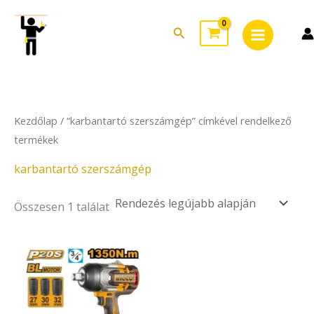
Skip
Main
to
Search
Menu
content
Kezdőlap
/ “karbantartó szerszámgép” címkével rendelkező
termékek
karbantartó szerszámgép
Összesen 1 találat