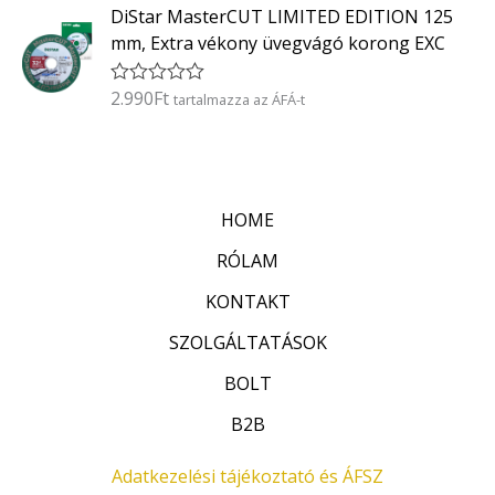
0
DiStar MasterCUT LIMITED EDITION 125
é
/
k
5
mm, Extra vékony üvegvágó korong EXC
e
l
é
2.990
Ft
É
tartalmazza az ÁFÁ-t
s
r
:
t
0
é
/
k
5
e
l
HOME
é
s
:
RÓLAM
0
/
KONTAKT
5
SZOLGÁLTATÁSOK
BOLT
B2B
Adatkezelési tájékoztató és ÁFSZ