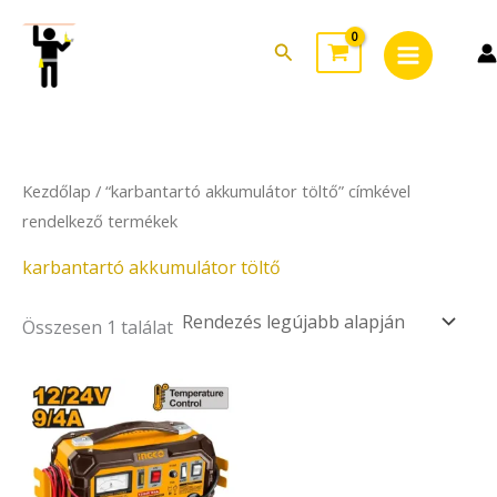
Skip
Main
to
Search
Menu
content
Kezdőlap
/ “karbantartó akkumulátor töltő” címkével
rendelkező termékek
karbantartó akkumulátor töltő
Összesen 1 találat