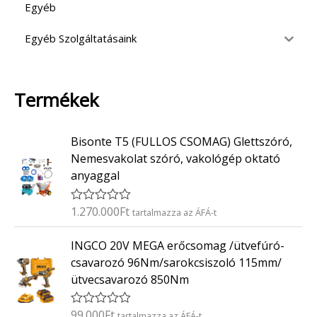
Egyéb
Egyéb Szolgáltatásaink
Termékek
Bisonte T5 (FULLOS CSOMAG) Glettszóró,
Nemesvakolat szóró, vakológép oktató
anyaggal
1.270.000
Ft
É
tartalmazza az ÁFÁ-t
r
t
INGCO 20V MEGA erőcsomag /ütvefúró-
é
k
csavarozó 96Nm/sarokcsiszoló 115mm/
e
ütvecsavarozó 850Nm
l
é
s
:
99.000
Ft
É
tartalmazza az ÁFÁ-t