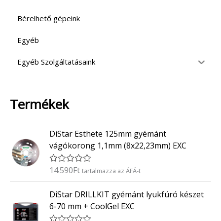
Bérelhető gépeink
Egyéb
Egyéb Szolgáltatásaink
Termékek
DiStar Esthete 125mm gyémánt
vágókorong 1,1mm (8x22,23mm) EXC
14.590
Ft
É
tartalmazza az ÁFÁ-t
r
t
DiStar DRILLKIT gyémánt lyukfúró készet
é
k
6-70 mm + CoolGel EXC
e
l