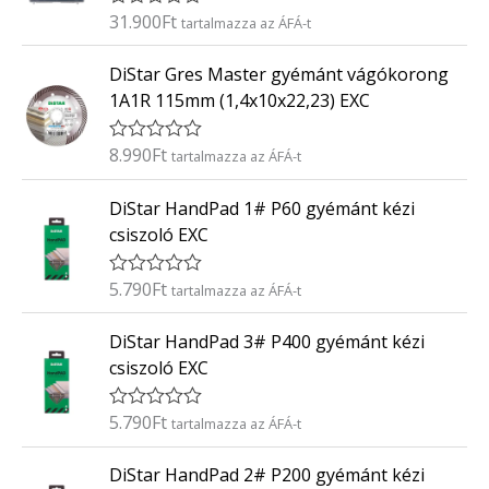
é
31.900
Ft
É
tartalmazza az ÁFÁ-t
s
r
:
t
0
DiStar Gres Master gyémánt vágókorong
é
/
k
5
1A1R 115mm (1,4x10x22,23) EXC
e
l
é
8.990
Ft
É
tartalmazza az ÁFÁ-t
s
r
:
t
0
DiStar HandPad 1# P60 gyémánt kézi
é
/
k
5
csiszoló EXC
e
l
é
5.790
Ft
É
tartalmazza az ÁFÁ-t
s
r
:
t
0
DiStar HandPad 3# P400 gyémánt kézi
é
/
k
5
csiszoló EXC
e
l
é
5.790
Ft
É
tartalmazza az ÁFÁ-t
s
r
:
t
0
DiStar HandPad 2# P200 gyémánt kézi
é
/