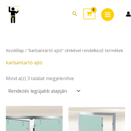
Sorted
Skip
Main
by
to
latest
Search
Menu
content
Kezdőlap
/ “karbantartó ajtó” címkével rendelkező termékek
karbantartó ajtó
Mind a(z) 3 találat megjelenítve