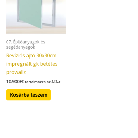
07. Építőanyagok és
segédanyagok
Revíziós ajtó 30x30cm
impregnált gk betétes
prowallz
10.900
Ft
tartalmazza az ÁFÁ-t
Kosárba teszem