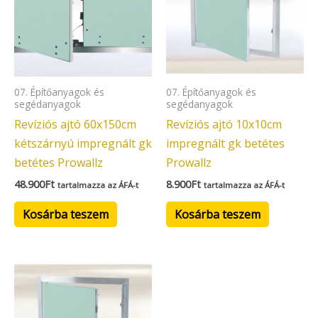
07. Építőanyagok és
07. Építőanyagok és
segédanyagok
segédanyagok
Revíziós ajtó 60x150cm
Revíziós ajtó 10x10cm
kétszárnyú impregnált gk
impregnált gk betétes
betétes Prowallz
Prowallz
48.900
Ft
8.900
Ft
tartalmazza az ÁFÁ-t
tartalmazza az ÁFÁ-t
Kosárba teszem
Kosárba teszem