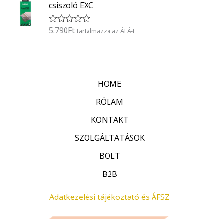
k
5
csiszoló EXC
e
l
é
5.790
Ft
É
tartalmazza az ÁFÁ-t
s
r
:
t
0
é
/
k
5
e
l
HOME
é
s
:
RÓLAM
0
/
KONTAKT
5
SZOLGÁLTATÁSOK
BOLT
B2B
Adatkezelési tájékoztató és ÁFSZ