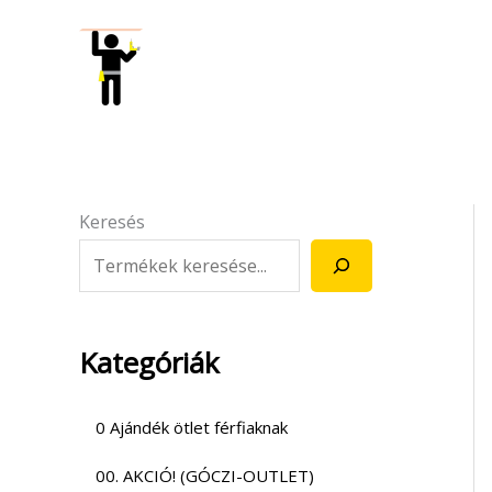
Skip
to
content
Keresés
Kategóriák
0 Ajándék ötlet férfiaknak
00. AKCIÓ! (GÓCZI-OUTLET)