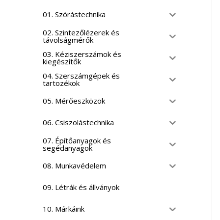
01. Szórástechnika
02. Szintezőlézerek és
távolságmérők
03. Kéziszerszámok és
kiegészítők
04. Szerszámgépek és
tartozékok
05. Mérőeszközök
06. Csiszolástechnika
07. Építőanyagok és
segédanyagok
08. Munkavédelem
09. Létrák és állványok
10. Márkáink