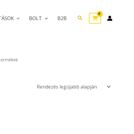
Search
TÁSOK
BOLT
B2B
 termékek