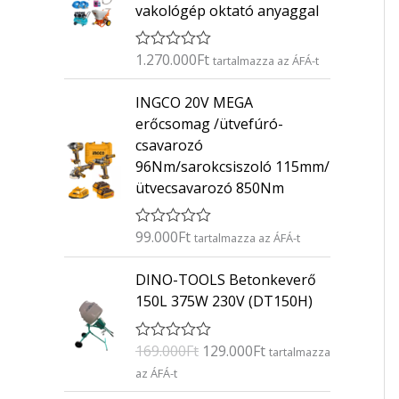
vakológép oktató anyaggal
1.270.000
Ft
É
tartalmazza az ÁFÁ-t
r
t
INGCO 20V MEGA
é
k
erőcsomag /ütvefúró-
e
csavarozó
l
é
96Nm/sarokcsiszoló 115mm/
s
ütvecsavarozó 850Nm
:
0
/
5
99.000
Ft
É
tartalmazza az ÁFÁ-t
r
t
O
C
DINO-TOOLS Betonkeverő
é
r
u
k
150L 375W 230V (DT150H)
e
i
r
l
g
r
é
169.000
Ft
129.000
Ft
É
s
tartalmazza
i
e
r
:
az ÁFÁ-t
n
n
t
0
é
/
a
t