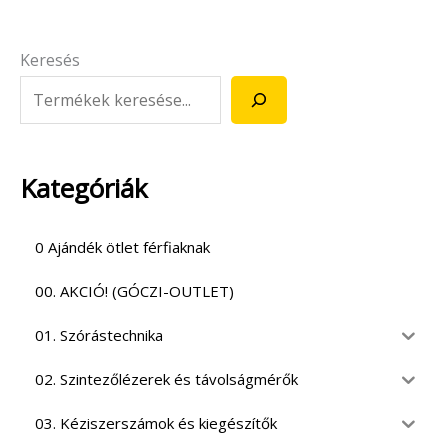
Keresés
Kategóriák
0 Ajándék ötlet férfiaknak
00. AKCIÓ! (GÓCZI-OUTLET)
01. Szórástechnika
02. Szintezőlézerek és távolságmérők
03. Kéziszerszámok és kiegészítők