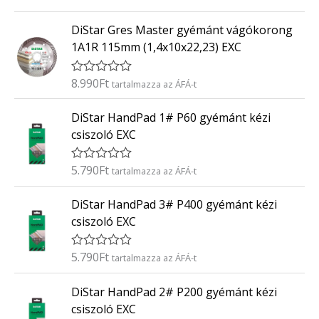
r
:
t
0
DiStar Gres Master gyémánt vágókorong
é
/
k
5
1A1R 115mm (1,4x10x22,23) EXC
e
l
é
8.990
Ft
É
tartalmazza az ÁFÁ-t
s
r
:
t
0
DiStar HandPad 1# P60 gyémánt kézi
é
/
k
5
csiszoló EXC
e
l
é
5.790
Ft
É
tartalmazza az ÁFÁ-t
s
r
:
t
0
DiStar HandPad 3# P400 gyémánt kézi
é
/
k
5
csiszoló EXC
e
l
é
5.790
Ft
É
tartalmazza az ÁFÁ-t
s
r
:
t
0
DiStar HandPad 2# P200 gyémánt kézi
é
/
k
5
csiszoló EXC
e