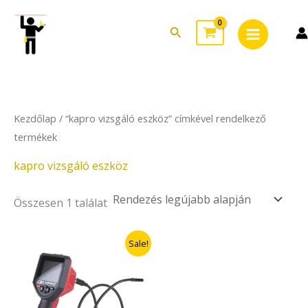
Skip
Main
to
Search
Menu
content
Kezdőlap
/ “kapro vizsgáló eszköz” címkével rendelkező
termékek
kapro vizsgáló eszköz
Összesen 1 találat
Original
Current
Sale!
price
price
was:
is:
99.000Ft.
69.300Ft.