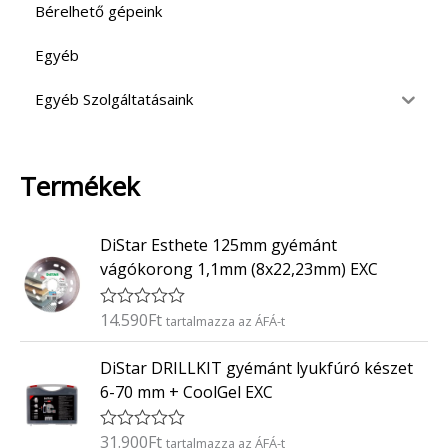
Bérelhető gépeink
Egyéb
Egyéb Szolgáltatásaink
Termékek
DiStar Esthete 125mm gyémánt
vágókorong 1,1mm (8x22,23mm) EXC
14.590
Ft
É
tartalmazza az ÁFÁ-t
r
t
DiStar DRILLKIT gyémánt lyukfúró készet
é
k
6-70 mm + CoolGel EXC
e
l
é
31.900
Ft
É
tartalmazza az ÁFÁ-t
s