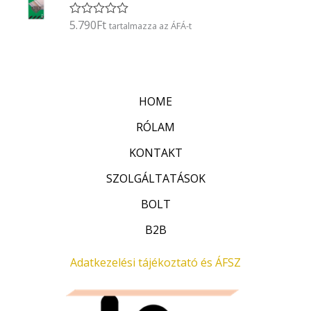
l
é
5.790
Ft
É
tartalmazza az ÁFÁ-t
s
r
:
t
0
é
/
k
5
e
l
HOME
é
s
:
RÓLAM
0
/
KONTAKT
5
SZOLGÁLTATÁSOK
BOLT
B2B
Adatkezelési tájékoztató és ÁFSZ