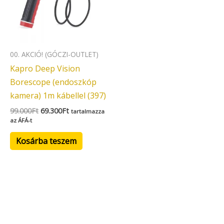
00. AKCIÓ! (GÓCZI-OUTLET)
Kapro Deep Vision
Borescope (endoszkóp
kamera) 1m kábellel (397)
99.000
Ft
69.300
Ft
tartalmazza
az ÁFÁ-t
Kosárba teszem