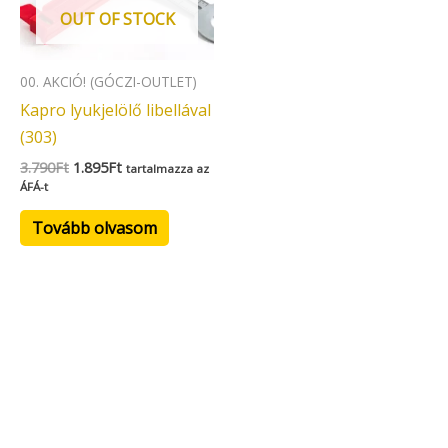
OUT OF STOCK
00. AKCIÓ! (GÓCZI-OUTLET)
Kapro lyukjelölő libellával
(303)
3.790
Ft
1.895
Ft
tartalmazza az
ÁFÁ-t
Tovább olvasom