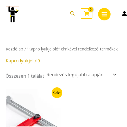
Skip
Main
to
Search
Menu
content
Kezdőlap
/ “Kapro lyukjelölő” címkével rendelkező termékek
Kapro lyukjelölő
Összesen 1 találat
Original
Current
Sale!
price
price
was:
is:
3.790Ft.
1.895Ft.