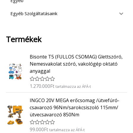
Egyéb
Egyéb Szolgáltatásaink
Termékek
Bisonte T5 (FULLOS CSOMAG) Glettszóró,
Nemesvakolat szóró, vakológép oktató
anyaggal
1.270.000
Ft
É
tartalmazza az ÁFÁ-t
r
t
INGCO 20V MEGA erőcsomag /ütvefúró-
é
k
csavarozó 96Nm/sarokcsiszoló 115mm/
e
ütvecsavarozó 850Nm
l
é
s
:
99.000
Ft
É
tartalmazza az ÁFÁ-t