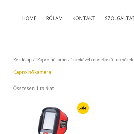
HOME
RÓLAM
KONTAKT
SZOLGÁLTA
Kezdőlap
/ “Kapro hőkamera” címkével rendelkező termékek
Kapro hőkamera
Összesen 1 találat
Original
Current
Sale!
price
price
was:
is:
279.000Ft.
195.300Ft.