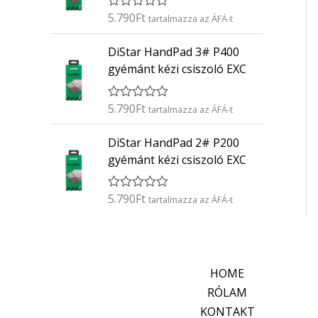
é
5.790
Ft
É
s
tartalmazza az ÁFÁ-t
r
:
t
0
DiStar HandPad 3# P400
é
/
k
5
gyémánt kézi csiszoló EXC
e
l
é
5.790
Ft
É
s
tartalmazza az ÁFÁ-t
r
:
t
0
DiStar HandPad 2# P200
é
/
k
5
gyémánt kézi csiszoló EXC
e
l
é
5.790
Ft
É
s
tartalmazza az ÁFÁ-t
r
:
t
0
é
/
k
5
e
l
HOME
é
s
RÓLAM
:
KONTAKT
0