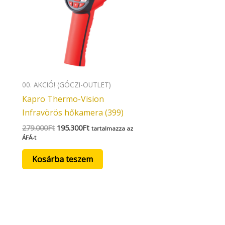
00. AKCIÓ! (GÓCZI-OUTLET)
Kapro Thermo-Vision
Infravörös hőkamera (399)
279.000
Ft
195.300
Ft
tartalmazza az
ÁFÁ-t
Kosárba teszem