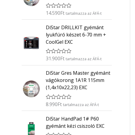
14.590
Ft
É
tartalmazza az ÁFÁ-t
r
t
DiStar DRILLKIT gyémánt
é
k
lyukfúró készet 6-70 mm +
e
CoolGel EXC
l
é
s
:
31.900
Ft
É
tartalmazza az ÁFÁ-t
0
r
/
t
5
DiStar Gres Master gyémánt
é
k
vágókorong 1A1R 115mm
e
(1,4x10x22,23) EXC
l
é
s
:
8.990
Ft
É
tartalmazza az ÁFÁ-t
0
r
/
t
5
DiStar HandPad 1# P60
é
k
gyémánt kézi csiszoló EXC
e
l