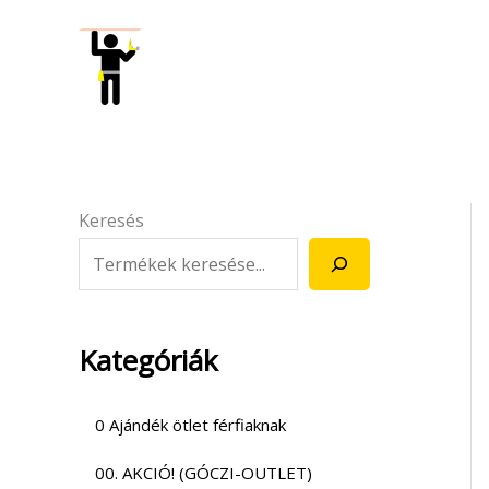
Skip
to
content
Keresés
Kategóriák
0 Ajándék ötlet férfiaknak
00. AKCIÓ! (GÓCZI-OUTLET)