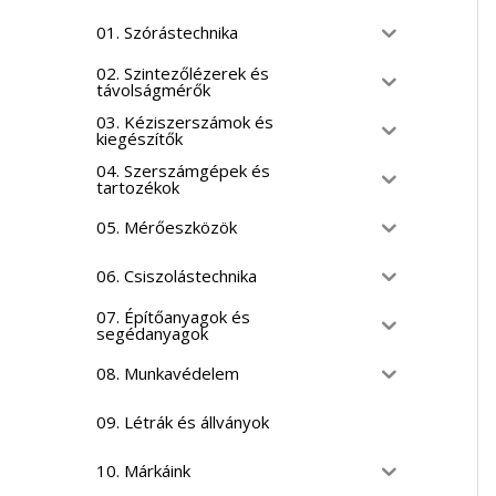
01. Szórástechnika
02. Szintezőlézerek és
távolságmérők
03. Kéziszerszámok és
kiegészítők
04. Szerszámgépek és
tartozékok
05. Mérőeszközök
06. Csiszolástechnika
07. Építőanyagok és
segédanyagok
08. Munkavédelem
09. Létrák és állványok
10. Márkáink