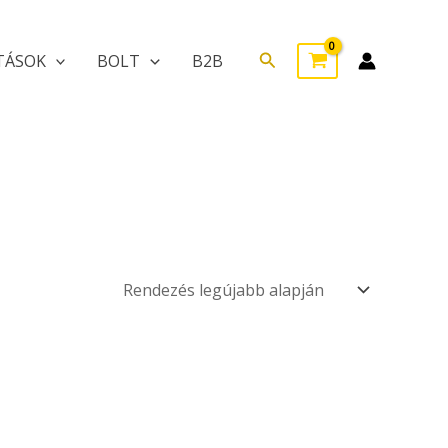
Search
TÁSOK
BOLT
B2B