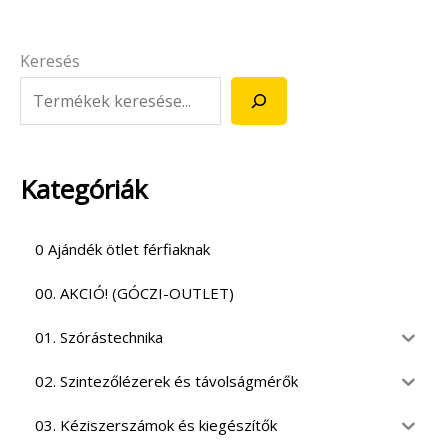
Keresés
Kategóriák
0 Ajándék ötlet férfiaknak
00. AKCIÓ! (GÓCZI-OUTLET)
01. Szórástechnika
02. Szintezőlézerek és távolságmérők
03. Kéziszerszámok és kiegészítők