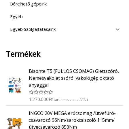
Bérelhető gépeink
Egyéb
Egyéb Szolgáltatásaink
Termékek
Bisonte T5 (FULLOS CSOMAG) Glettszóró,
Nemesvakolat szóró, vakológép oktató
anyaggal
1.270.000
Ft
É
tartalmazza az ÁFÁ-t
r
t
INGCO 20V MEGA erőcsomag /ütvefúró-
é
k
csavarozó 96Nm/sarokcsiszoló 115mm/
e
ütvecsavarozó 850Nm
l