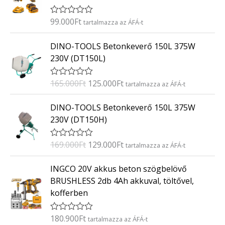
é
s
:
99.000
Ft
É
tartalmazza az ÁFÁ-t
0
r
/
t
O
C
5
DINO-TOOLS Betonkeverő 150L 375W
é
r
u
k
230V (DT150L)
e
i
r
l
g
r
é
165.000
Ft
125.000
Ft
É
tartalmazza az ÁFÁ-t
s
i
e
r
:
t
n
n
O
C
0
DINO-TOOLS Betonkeverő 150L 375W
é
/
a
t
r
u
k
5
230V (DT150H)
e
l
p
i
r
l
p
r
g
r
é
169.000
Ft
129.000
Ft
É
tartalmazza az ÁFÁ-t
s
r
i
i
e
r
:
i
c
t
n
n
0
INGCO 20V akkus beton szögbelövő
é
/
c
e
a
t
k
5
BRUSHLESS 2db 4Ah akkuval, töltővel,
e
i
e
l
p
kofferben
l
w
s
p
r
é
a
:
s
r
i
:
180.900
Ft
É
tartalmazza az ÁFÁ-t
s
1
i
c
0