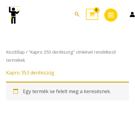
Skip
Main
to
Search
Menu
content
Kezdőlap
/ “Kapro 353 derékszög” címkével rendelkező
termékek
Kapro 353 derékszög
Egy termék se felelt meg a keresésnek.