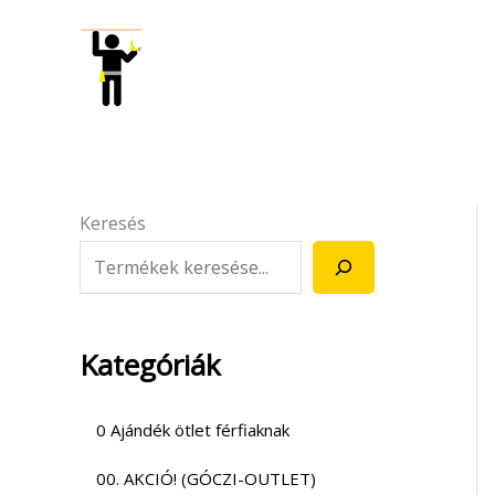
Skip
to
content
Keresés
Kategóriák
0 Ajándék ötlet férfiaknak
00. AKCIÓ! (GÓCZI-OUTLET)