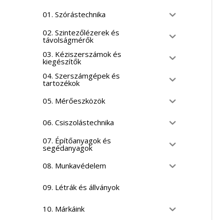
01. Szórástechnika
02. Szintezőlézerek és
távolságmérők
03. Kéziszerszámok és
kiegészítők
04. Szerszámgépek és
tartozékok
05. Mérőeszközök
06. Csiszolástechnika
07. Építőanyagok és
segédanyagok
08. Munkavédelem
09. Létrák és állványok
10. Márkáink