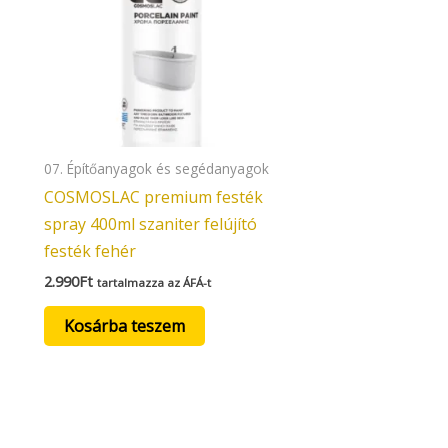
07. Építőanyagok és segédanyagok
COSMOSLAC premium festék
spray 400ml szaniter felújító
festék fehér
2.990
Ft
tartalmazza az ÁFÁ-t
Kosárba teszem