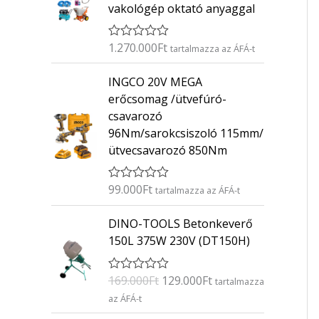
vakológép oktató anyaggal
1.270.000
Ft
É
tartalmazza az ÁFÁ-t
r
t
INGCO 20V MEGA
é
k
erőcsomag /ütvefúró-
e
csavarozó
l
é
96Nm/sarokcsiszoló 115mm/
s
ütvecsavarozó 850Nm
:
0
/
5
99.000
Ft
É
tartalmazza az ÁFÁ-t
r
t
O
C
DINO-TOOLS Betonkeverő
é
r
u
k
150L 375W 230V (DT150H)
e
i
r
l
g
r
é
169.000
Ft
129.000
Ft
É
s
tartalmazza
i
e
r
:
az ÁFÁ-t
n
n
t
0
é
/
a
t