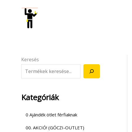
Skip
to
content
Keresés
Kategóriák
0 Ajándék ötlet férfiaknak
00. AKCIÓ! (GÓCZI-OUTLET)