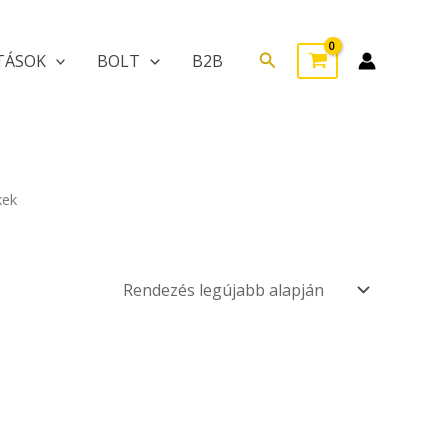
Search
TÁSOK
BOLT
B2B
kek