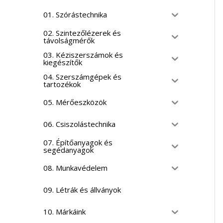
01. Szórástechnika
02. Szintezőlézerek és
távolságmérők
03. Kéziszerszámok és
kiegészítők
04. Szerszámgépek és
tartozékok
05. Mérőeszközök
06. Csiszolástechnika
07. Építőanyagok és
segédanyagok
08. Munkavédelem
09. Létrák és állványok
10. Márkáink