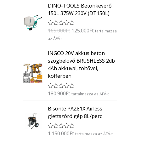
O
C
k
5
DINO-TOOLS Betonkeverő
l
p
e
r
u
150L 375W 230V (DT150L)
l
p
r
i
r
é
r
i
s
g
r
:
i
c
165.000
Ft
125.000
Ft
É
tartalmazza
i
e
0
r
c
e
/
az ÁFÁ-t
n
n
t
5
e
i
é
a
t
k
w
s
INGCO 20V akkus beton
l
p
e
a
:
szögbelövő BRUSHLESS 2db
l
p
r
é
s
1
4Ah akkuval, töltővel,
r
i
s
:
2
kofferben
:
i
c
0
1
9
c
e
/
6
.
5
e
i
180.900
Ft
É
tartalmazza az ÁFÁ-t
9
0
r
w
s
t
.
0
a
:
Bisonte PAZ81X Airless
é
0
0
k
s
1
glettszóró gép 8L/perc
e
0
F
:
2
l
0
t
é
1
5
1.150.000
Ft
É
s
tartalmazza az ÁFÁ-t
F
.
6
.
r
: