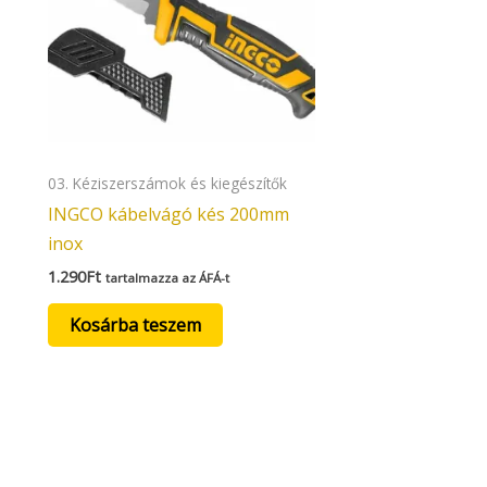
03. Kéziszerszámok és kiegészítők
INGCO kábelvágó kés 200mm
inox
1.290
Ft
tartalmazza az ÁFÁ-t
Kosárba teszem