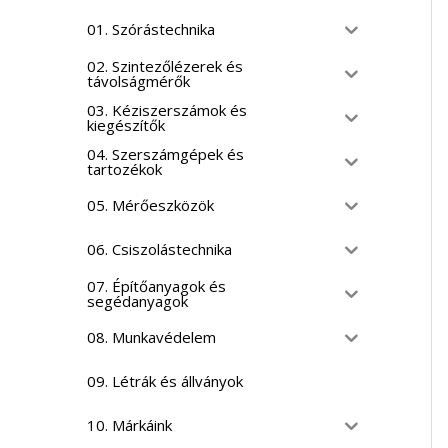
01. Szórástechnika
02. Szintezőlézerek és
távolságmérők
03. Kéziszerszámok és
kiegészítők
04. Szerszámgépek és
tartozékok
05. Mérőeszközök
06. Csiszolástechnika
07. Építőanyagok és
segédanyagok
08. Munkavédelem
09. Létrák és állványok
10. Márkáink