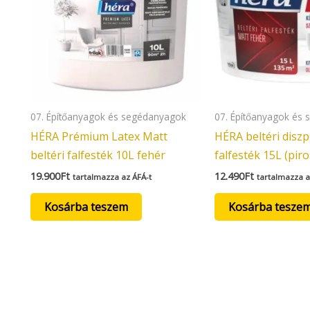
07. Építőanyagok és segédanyagok
07. Építőanyagok és
HÉRA Prémium Latex Matt
HÉRA beltéri diszp
beltéri falfesték 10L fehér
falfesték 15L (piro
19.900
Ft
12.490
Ft
tartalmazza az ÁFÁ-t
tartalmazza a
Kosárba teszem
Kosárba tesze