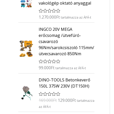
vakológép oktató anyaggal
1.270.000
Ft
É
tartalmazza az ÁFÁ-t
r
t
INGCO 20V MEGA
é
k
erőcsomag /ütvefúró-
e
csavarozó
l
é
96Nm/sarokcsiszoló 115mm/
s
ütvecsavarozó 850Nm
:
0
/
5
99.000
Ft
É
tartalmazza az ÁFÁ-t
r
t
O
C
DINO-TOOLS Betonkeverő
é
r
u
k
150L 375W 230V (DT150H)
e
i
r
l
g
r
é
169.000
Ft
129.000
Ft
É
s
tartalmazza
i
e
r
:
az ÁFÁ-t
n
n
t
0
é
/
a
t