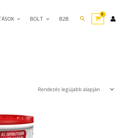
Search
TÁSOK
BOLT
B2B