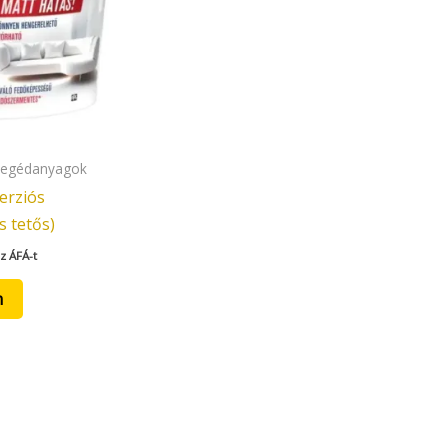
 segédanyagok
erziós
s tetős)
z ÁFÁ-t
m