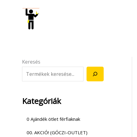
Skip
to
content
Keresés
Kategóriák
0 Ajándék ötlet férfiaknak
00. AKCIÓ! (GÓCZI-OUTLET)