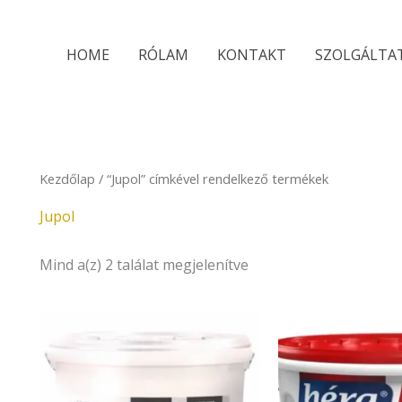
Sorted
by
latest
HOME
RÓLAM
KONTAKT
SZOLGÁLTA
Kezdőlap
/ “Jupol” címkével rendelkező termékek
Jupol
Mind a(z) 2 találat megjelenítve