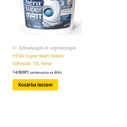
07. Építőanyagok és segédanyagok
HÉRA Super Matt beltéri
falfesték 10L fehér
14.900
Ft
tartalmazza az ÁFÁ-t
Kosárba teszem