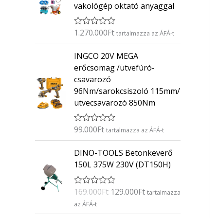
vakológép oktató anyaggal
1.270.000
Ft
É
tartalmazza az ÁFÁ-t
r
t
INGCO 20V MEGA
é
k
erőcsomag /ütvefúró-
e
csavarozó
l
é
96Nm/sarokcsiszoló 115mm/
s
ütvecsavarozó 850Nm
:
0
/
5
99.000
Ft
É
tartalmazza az ÁFÁ-t
r
t
O
C
DINO-TOOLS Betonkeverő
é
r
u
k
150L 375W 230V (DT150H)
e
i
r
l
g
r
é
169.000
Ft
129.000
Ft
É
s
tartalmazza
i
e
r
:
az ÁFÁ-t
n
n
t
0
é
/
a
t