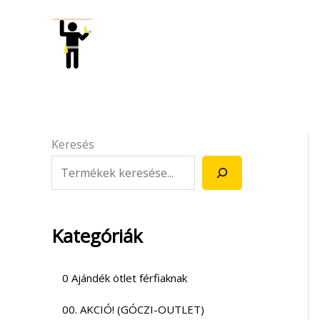
Skip
to
content
Keresés
Kategóriák
0 Ajándék ötlet férfiaknak
00. AKCIÓ! (GÓCZI-OUTLET)