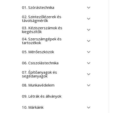
01. Szórástechnika
02. Szintezőlézerek és
távolságmérők
03. Kéziszerszámok és
kiegészítők
04. Szerszámgépek és
tartozékok
05. Mérőeszközök
06. Csiszolástechnika
07. Építőanyagok és
segédanyagok
08. Munkavédelem
09. Létrák és állványok
10. Márkáink