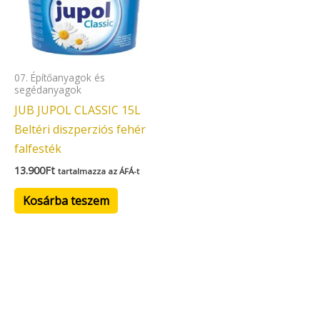
07. Építőanyagok és
segédanyagok
JUB JUPOL CLASSIC 15L
Beltéri diszperziós fehér
falfesték
13.900
Ft
tartalmazza az ÁFÁ-t
Kosárba teszem