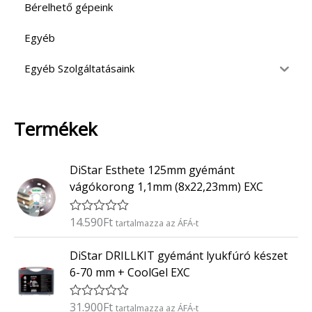
Bérelhető gépeink
Egyéb
Egyéb Szolgáltatásaink
Termékek
DiStar Esthete 125mm gyémánt
vágókorong 1,1mm (8x22,23mm) EXC
14.590
Ft
É
tartalmazza az ÁFÁ-t
r
t
DiStar DRILLKIT gyémánt lyukfúró készet
é
k
6-70 mm + CoolGel EXC
e
l
é
31.900
Ft
É
tartalmazza az ÁFÁ-t
s