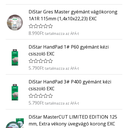
r
:
t
0
DiStar Gres Master gyémánt vágókorong
é
/
k
5
1A1R 115mm (1,4x10x22,23) EXC
e
l
é
8.990
Ft
É
tartalmazza az ÁFÁ-t
s
r
:
t
0
DiStar HandPad 1# P60 gyémánt kézi
é
/
k
5
csiszoló EXC
e
l
é
5.790
Ft
É
tartalmazza az ÁFÁ-t
s
r
:
t
0
DiStar HandPad 3# P400 gyémánt kézi
é
/
k
5
csiszoló EXC
e
l
é
5.790
Ft
É
tartalmazza az ÁFÁ-t
s
r
:
t
0
DiStar MasterCUT LIMITED EDITION 125
é
/
k
5
mm, Extra vékony üvegvágó korong EXC
e