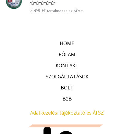
l
é
2.990
Ft
É
tartalmazza az ÁFÁ-t
s
r
:
t
0
é
/
k
5
e
l
HOME
é
s
:
RÓLAM
0
/
KONTAKT
5
SZOLGÁLTATÁSOK
BOLT
B2B
Adatkezelési tájékoztató és ÁFSZ