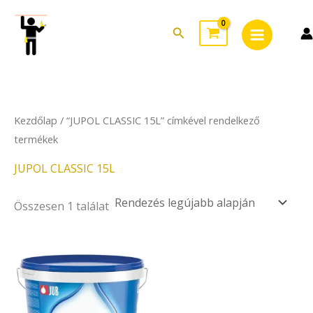
Skip
Main
to
Search
Menu
content
Kezdőlap
/ “JUPOL CLASSIC 15L” címkével rendelkező
termékek
JUPOL CLASSIC 15L
Összesen 1 találat