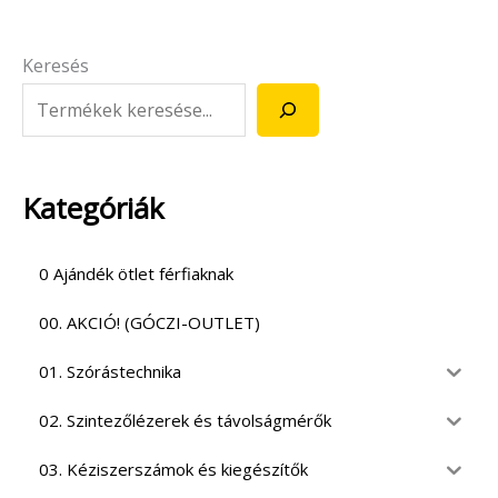
Keresés
Kategóriák
0 Ajándék ötlet férfiaknak
00. AKCIÓ! (GÓCZI-OUTLET)
01. Szórástechnika
02. Szintezőlézerek és távolságmérők
03. Kéziszerszámok és kiegészítők