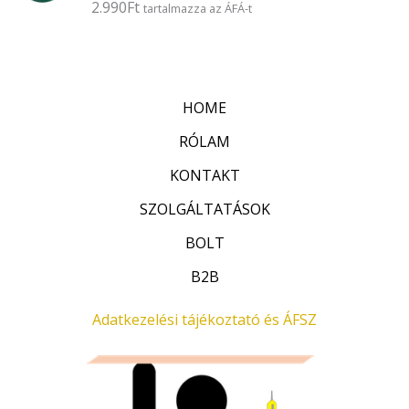
2.990
Ft
É
tartalmazza az ÁFÁ-t
s
r
:
t
0
é
/
k
5
e
l
HOME
é
s
:
RÓLAM
0
/
KONTAKT
5
SZOLGÁLTATÁSOK
BOLT
B2B
Adatkezelési tájékoztató és ÁFSZ