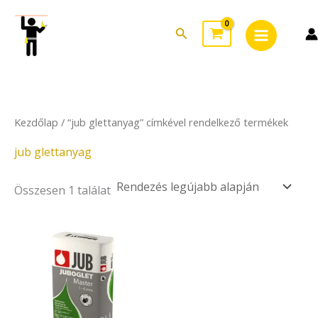
Skip
Main
to
Search
Menu
content
Kezdőlap
/ “jub glettanyag” címkével rendelkező termékek
jub glettanyag
Összesen 1 találat