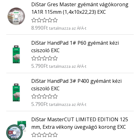
0
DiStar Gres Master gyémánt vágókorong
é
/
k
5
1A1R 115mm (1,4x10x22,23) EXC
e
l
é
8.990
Ft
É
tartalmazza az ÁFÁ-t
s
r
:
t
0
DiStar HandPad 1# P60 gyémánt kézi
é
/
k
5
csiszoló EXC
e
l
é
5.790
Ft
É
tartalmazza az ÁFÁ-t
s
r
:
t
0
DiStar HandPad 3# P400 gyémánt kézi
é
/
k
5
csiszoló EXC
e
l
é
5.790
Ft
É
tartalmazza az ÁFÁ-t
s
r
:
t
0
DiStar MasterCUT LIMITED EDITION 125
é
/
k
5
mm, Extra vékony üvegvágó korong EXC
e
l
é