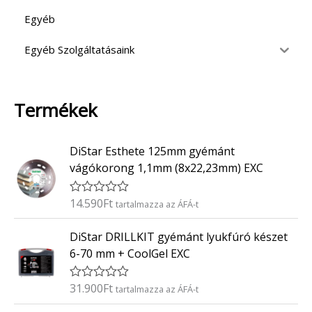
Egyéb
Egyéb Szolgáltatásaink
Termékek
DiStar Esthete 125mm gyémánt
vágókorong 1,1mm (8x22,23mm) EXC
14.590
Ft
É
tartalmazza az ÁFÁ-t
r
t
DiStar DRILLKIT gyémánt lyukfúró készet
é
k
6-70 mm + CoolGel EXC
e
l
é
31.900
Ft
É
tartalmazza az ÁFÁ-t
s
r
:
t