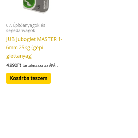
07. Építőanyagok és
segédanyagok
JUB Juboglet MASTER 1-
6mm 25kg (gépi
glettanyag)
4.990
Ft
tartalmazza az ÁFÁ-t
Kosárba teszem