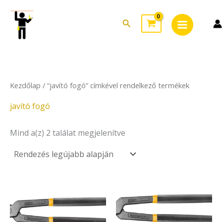
Sorted
Skip
Main
by
to
latest
Search
Menu
content
Kezdőlap
/ “javító fogó” címkével rendelkező termékek
javító fogó
Mind a(z) 2 találat megjelenítve