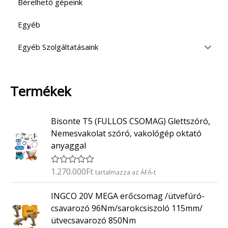
Bérelhető gépeink
Egyéb
Egyéb Szolgáltatásaink
Termékek
Bisonte T5 (FULLOS CSOMAG) Glettszóró,
Nemesvakolat szóró, vakológép oktató
anyaggal
1.270.000
Ft
É
tartalmazza az ÁFÁ-t
r
t
INGCO 20V MEGA erőcsomag /ütvefúró-
é
k
csavarozó 96Nm/sarokcsiszoló 115mm/
e
ütvecsavarozó 850Nm
l
é