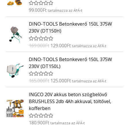
s
:
99.000
Ft
É
tartalmazza az ÁFÁ-t
0
r
/
t
O
C
5
DINO-TOOLS Betonkeverő 150L 375W
é
r
u
k
230V (DT150H)
e
i
r
l
g
r
é
169.000
Ft
129.000
Ft
É
tartalmazza az ÁFÁ-t
s
i
e
r
:
t
n
n
O
C
0
DINO-TOOLS Betonkeverő 150L 375W
é
/
a
t
r
u
k
5
230V (DT150L)
e
l
p
i
r
l
p
r
g
r
é
165.000
Ft
125.000
Ft
É
tartalmazza az ÁFÁ-t
s
r
i
i
e
r
:
i
c
t
n
n
0
INGCO 20V akkus beton szögbelövő
é
/
c
e
a
t
k
5
BRUSHLESS 2db 4Ah akkuval, töltővel,
e
i
e
l
p
kofferben
l
w
s
p
r
é
a
:
s
r
i
:
180.900
Ft
É
tartalmazza az ÁFÁ-t
s
1
i
c
0
r