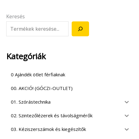
Keresés
Kategóriák
0 Ajándék ötlet férfiaknak
00. AKCIÓ! (GÓCZI-OUTLET)
01. Szórástechnika
02. Szintezőlézerek és távolságmérők
03. Kéziszerszámok és kiegészítők