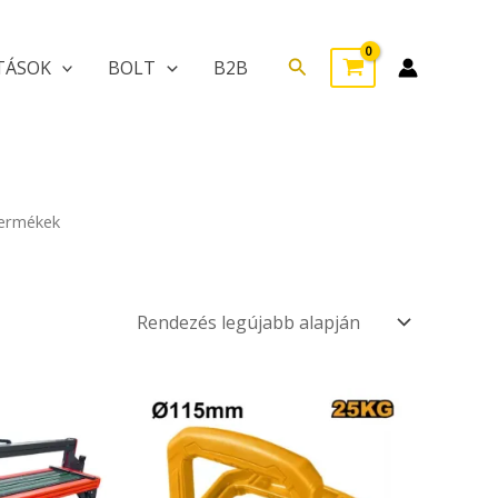
Search
TÁSOK
BOLT
B2B
termékek