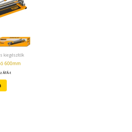
s kiegészítők
gó 600mm
z ÁFÁ-t
m