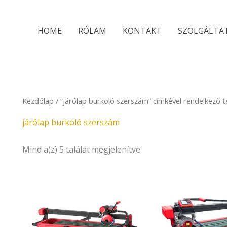
Sorted
by
latest
HOME
RÓLAM
KONTAKT
SZOLGÁLTA
Kezdőlap
/ “járólap burkoló szerszám” címkével rendelkező 
járólap burkoló szerszám
Mind a(z) 5 találat megjelenítve