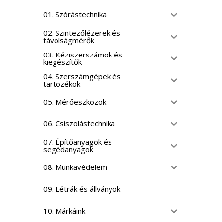
01. Szórástechnika
02. Szintezőlézerek és
távolságmérők
03. Kéziszerszámok és
kiegészítők
04. Szerszámgépek és
tartozékok
05. Mérőeszközök
06. Csiszolástechnika
07. Építőanyagok és
segédanyagok
08. Munkavédelem
09. Létrák és állványok
10. Márkáink