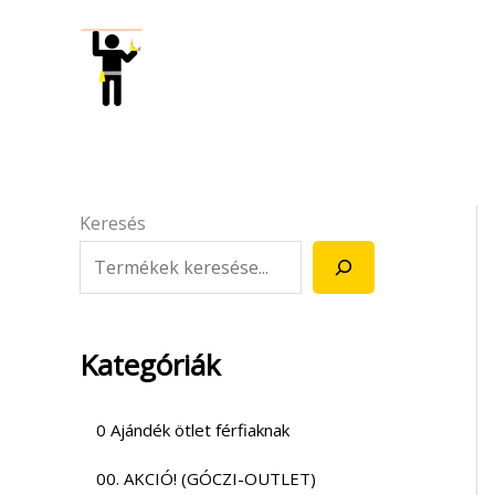
Skip
to
content
Keresés
Kategóriák
0 Ajándék ötlet férfiaknak
00. AKCIÓ! (GÓCZI-OUTLET)