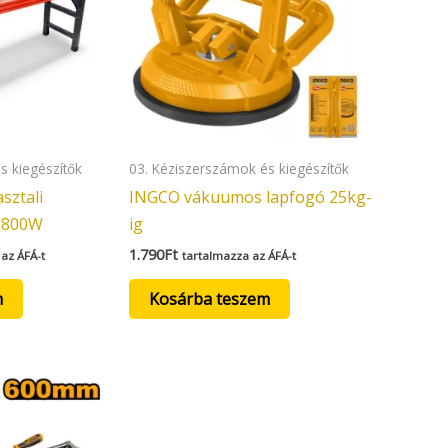
s kiegészítők
03. Kéziszerszámok és kiegészítők
sztali
INGCO vákuumos lapfogó 25kg-
 3800W
ig
1.790
Ft
az ÁFÁ-t
tartalmazza az ÁFÁ-t
m
Kosárba teszem