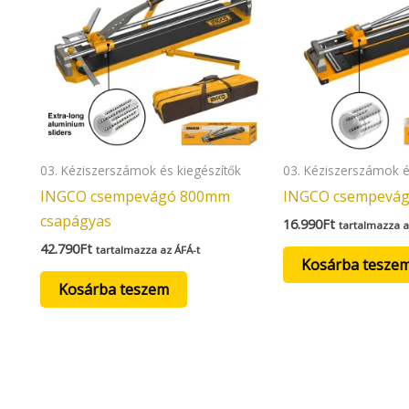
03. Kéziszerszámok és kiegészítők
03. Kéziszerszámok é
INGCO csempevágó 800mm
INGCO csempevá
csapágyas
16.990
Ft
tartalmazza a
42.790
Ft
tartalmazza az ÁFÁ-t
Kosárba tesze
Kosárba teszem