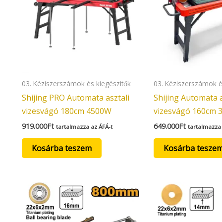
03. Kéziszerszámok és kiegészítők
03. Kéziszerszámok é
Shijing PRO Automata asztali
Shijing Automata a
vizesvágó 180cm 4500W
vizesvágó 160cm
919.000
Ft
649.000
Ft
tartalmazza az ÁFÁ-t
tartalmazza 
Kosárba teszem
Kosárba tesze