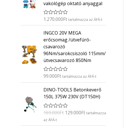
vakológép oktató anyaggal
1.270.000
Ft
É
tartalmazza az ÁFÁ-t
r
t
INGCO 20V MEGA
é
k
erőcsomag /ütvefúró-
e
csavarozó
l
é
96Nm/sarokcsiszoló 115mm/
s
ütvecsavarozó 850Nm
:
0
/
5
99.000
Ft
É
tartalmazza az ÁFÁ-t
r
t
O
C
DINO-TOOLS Betonkeverő
é
r
u
k
150L 375W 230V (DT150H)
e
i
r
l
g
r
é
169.000
Ft
129.000
Ft
É
s
tartalmazza
i
e
r
:
az ÁFÁ-t
n
n
t
0
é
/
a
t