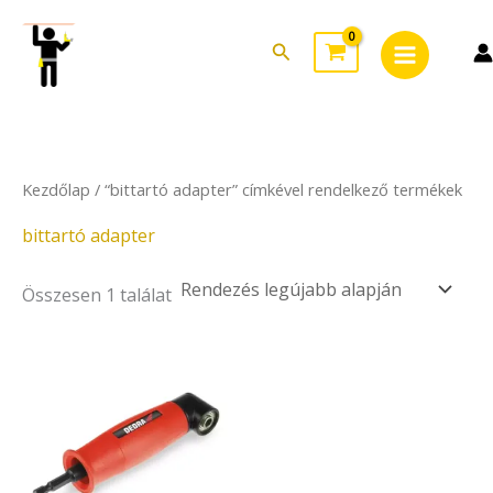
Skip
Main
to
Search
Menu
content
Kezdőlap
/ “bittartó adapter” címkével rendelkező termékek
bittartó adapter
Összesen 1 találat