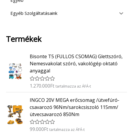
Egyéb
Egyéb Szolgáltatásaink
Termékek
Bisonte T5 (FULLOS CSOMAG) Glettszóró,
Nemesvakolat szóró, vakológép oktató
anyaggal
1.270.000
Ft
É
tartalmazza az ÁFÁ-t
r
t
INGCO 20V MEGA erőcsomag /ütvefúró-
é
k
csavarozó 96Nm/sarokcsiszoló 115mm/
e
ütvecsavarozó 850Nm
l
é
s
:
99.000
Ft
É
tartalmazza az ÁFÁ-t
0