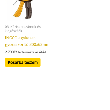
03. Kéziszerszámok és
kiegészítők
INGCO egykezes
gyorsszorító 300x63mm
2.790
Ft
tartalmazza az ÁFÁ-t
Kosárba teszem