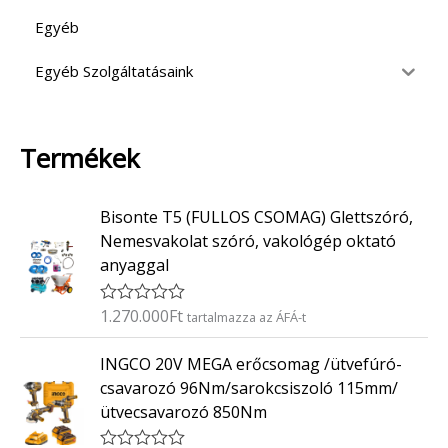
Egyéb
Egyéb Szolgáltatásaink
Termékek
Bisonte T5 (FULLOS CSOMAG) Glettszóró,
Nemesvakolat szóró, vakológép oktató
anyaggal
1.270.000
Ft
É
tartalmazza az ÁFÁ-t
r
t
INGCO 20V MEGA erőcsomag /ütvefúró-
é
k
csavarozó 96Nm/sarokcsiszoló 115mm/
e
ütvecsavarozó 850Nm
l
é
s