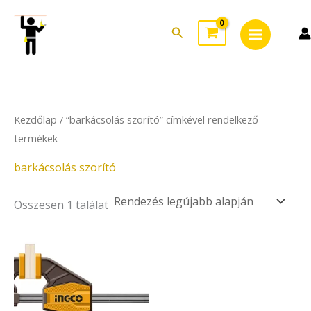
Skip
Main
to
Search
Menu
content
Kezdőlap
/ “barkácsolás szorító” címkével rendelkező
termékek
barkácsolás szorító
Összesen 1 találat