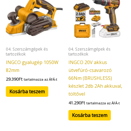
04. Szerszámgépek és
04. Szerszámgépek és
tartozékok
tartozékok
INGCO gyalugép 1050W
INGCO 20V akkus
82mm
ütvefúró-csavarozó
66Nm (BRUSHLESS)
29.390
Ft
tartalmazza az ÁFÁ-t
készlet 2db 2Ah akkuval,
Kosárba teszem
töltővel
41.290
Ft
tartalmazza az ÁFÁ-t
Kosárba teszem