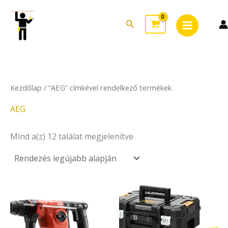
Sorted
Skip
Main
by
to
latest
Search
Menu
content
Kezdőlap
/ “AEG” címkével rendelkező termékek
AEG
Mind a(z) 12 találat megjelenítve