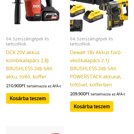
04. Szerszámgépek és
04. Szerszámgépek és
tartozékok
tartozékok
DCK 20V akkus
Dewalt 18v Akkus fúró-
kombikalapács 2,8J
vésőkalapács 2,1J
BRUSHLESS 2db 6Ah
BRUSHLESS 2db 5Ah
akku, töltő, koffer
POWERSTACK akkuval,
töltővel, kofferben
210.900
Ft
tartalmazza az ÁFÁ-t
209.900
Ft
tartalmazza az ÁFÁ-t
Kosárba teszem
Kosárba teszem