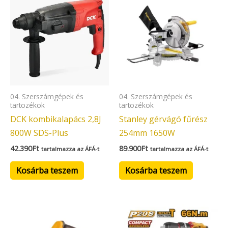
04. Szerszámgépek és
04. Szerszámgépek és
tartozékok
tartozékok
DCK kombikalapács 2,8J
Stanley gérvágó fűrész
800W SDS-Plus
254mm 1650W
42.390
Ft
89.900
Ft
tartalmazza az ÁFÁ-t
tartalmazza az ÁFÁ-t
Kosárba teszem
Kosárba teszem