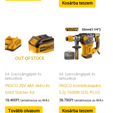
Kosárba teszem
OUT OF STOCK
04. Szerszámgépek és
04. Szerszámgépek és
tartozékok
tartozékok
INGCO 20V 4Ah akku és
INGCO kombikalapács
töltő Starter Kit
5,5J 1500W SDS-PLUS
18.400
Ft
38.790
Ft
tartalmazza az ÁFÁ-t
tartalmazza az ÁFÁ-t
Tovább olvasom
Kosárba teszem