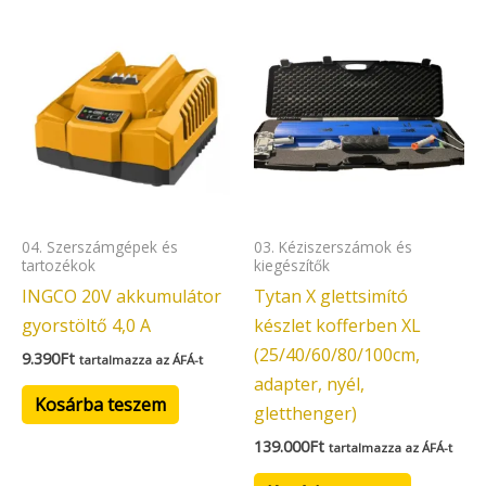
04. Szerszámgépek és
03. Kéziszerszámok és
tartozékok
kiegészítők
INGCO 20V akkumulátor
Tytan X glettsimító
gyorstöltő 4,0 A
készlet kofferben XL
(25/40/60/80/100cm,
9.390
Ft
tartalmazza az ÁFÁ-t
adapter, nyél,
Kosárba teszem
gletthenger)
139.000
Ft
tartalmazza az ÁFÁ-t