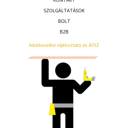
KONTAKT
5
0
t
SZOLGÁLTATÁSOK
F
.
t
BOLT
.
B2B
Adatkezelési tájékoztató és ÁFSZ