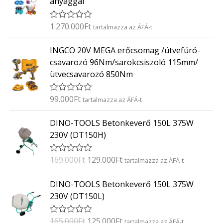
anyaggal
1.270.000
Ft
É
tartalmazza az ÁFÁ-t
r
t
INGCO 20V MEGA erőcsomag /ütvefúró-
é
k
csavarozó 96Nm/sarokcsiszoló 115mm/
e
ütvecsavarozó 850Nm
l
é
s
:
99.000
Ft
É
tartalmazza az ÁFÁ-t
0
r
/
t
O
C
5
DINO-TOOLS Betonkeverő 150L 375W
é
r
u
k
230V (DT150H)
e
i
r
l
g
r
é
169.000
Ft
129.000
Ft
É
tartalmazza az ÁFÁ-t
s
i
e
r
:
t
n
n
O
C
0
DINO-TOOLS Betonkeverő 150L 375W
é
/
a
t
r
u
k
5
230V (DT150L)
e
l
p
i
r
l
p
r
g
r
é
165.000
Ft
125.000
Ft
É
tartalmazza az ÁFÁ-t