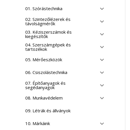
01. Szórástechnika
02. Szintezőlézerek és
távolságmérők
03. Kéziszerszámok és
kiegészítők
04. Szerszámgépek és
tartozékok
05. Mérőeszközök
06. Csiszolástechnika
07. Építőanyagok és
segédanyagok
08. Munkavédelem
09. Létrák és állványok
10. Márkáink