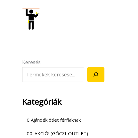
Skip
to
content
Keresés
Kategóriák
0 Ajándék ötlet férfiaknak
00. AKCIÓ! (GÓCZI-OUTLET)