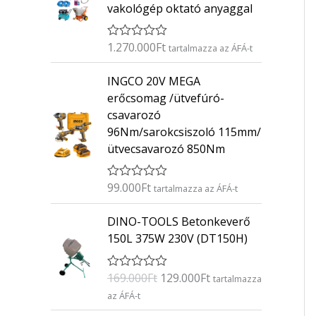
vakológép oktató anyaggal
1.270.000
Ft
É
tartalmazza az ÁFÁ-t
r
t
INGCO 20V MEGA
é
k
erőcsomag /ütvefúró-
e
csavarozó
l
é
96Nm/sarokcsiszoló 115mm/
s
ütvecsavarozó 850Nm
:
0
/
5
99.000
Ft
É
tartalmazza az ÁFÁ-t
r
t
O
C
DINO-TOOLS Betonkeverő
é
r
u
k
150L 375W 230V (DT150H)
e
i
r
l
g
r
é
169.000
Ft
129.000
Ft
É
s
tartalmazza
i
e
r
:
az ÁFÁ-t
n
n
t
0
é
/
a
t