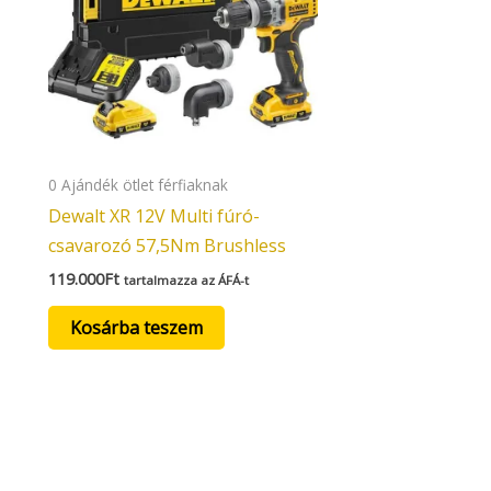
0 Ajándék ötlet férfiaknak
Dewalt XR 12V Multi fúró-
csavarozó 57,5Nm Brushless
119.000
Ft
tartalmazza az ÁFÁ-t
Kosárba teszem