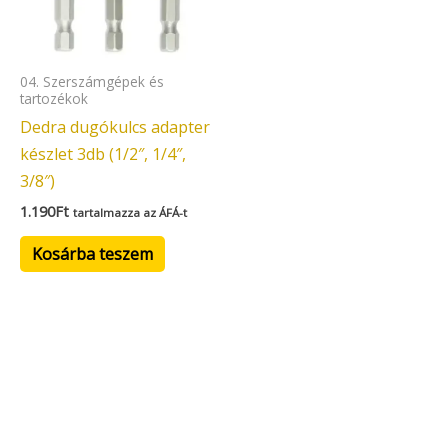
04. Szerszámgépek és
tartozékok
Dedra dugókulcs adapter
készlet 3db (1/2″, 1/4″,
3/8″)
1.190
Ft
tartalmazza az ÁFÁ-t
Kosárba teszem