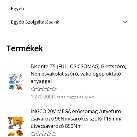
Egyéb
Egyéb Szolgáltatásaink
Termékek
Bisonte T5 (FULLOS CSOMAG) Glettszóró,
Nemesvakolat szóró, vakológép oktató
anyaggal
1.270.000
Ft
É
tartalmazza az ÁFÁ-t
r
t
INGCO 20V MEGA erőcsomag /ütvefúró-
é
k
csavarozó 96Nm/sarokcsiszoló 115mm/
e
ütvecsavarozó 850Nm
l
é
s