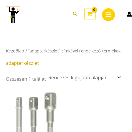
Skip
Main
to
Search
Menu
content
Kezdőlap
/ “adapterkészlet” címkével rendelkező termékek
adapterkészlet
Összesen 1 találat