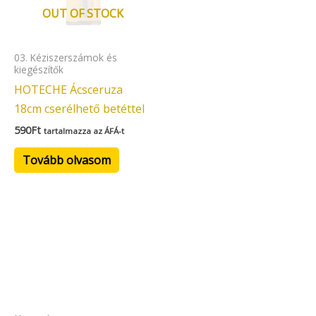
OUT OF STOCK
03. Kéziszerszámok és
kiegészítők
HOTECHE Ácsceruza
18cm cserélhető betéttel
590
Ft
tartalmazza az ÁFÁ-t
Tovább olvasom