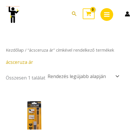
Skip
Main
to
Search
Menu
content
Kezdőlap
/ “ácsceruza ár” címkével rendelkező termékek
ácsceruza ár
Összesen 1 találat