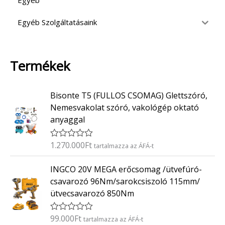
Egyéb
Egyéb Szolgáltatásaink
Termékek
Bisonte T5 (FULLOS CSOMAG) Glettszóró,
Nemesvakolat szóró, vakológép oktató
anyaggal
1.270.000
Ft
É
tartalmazza az ÁFÁ-t
r
t
INGCO 20V MEGA erőcsomag /ütvefúró-
é
k
csavarozó 96Nm/sarokcsiszoló 115mm/
e
ütvecsavarozó 850Nm
l
é
s
:
99.000
Ft
É
tartalmazza az ÁFÁ-t
0