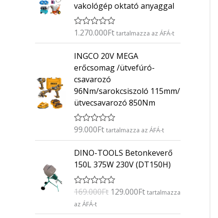
vakológép oktató anyaggal
1.270.000
Ft
É
tartalmazza az ÁFÁ-t
r
t
INGCO 20V MEGA
é
k
erőcsomag /ütvefúró-
e
csavarozó
l
é
96Nm/sarokcsiszoló 115mm/
s
ütvecsavarozó 850Nm
:
0
/
5
99.000
Ft
É
tartalmazza az ÁFÁ-t
r
t
O
C
DINO-TOOLS Betonkeverő
é
r
u
k
150L 375W 230V (DT150H)
e
i
r
l
g
r
é
169.000
Ft
129.000
Ft
É
s
tartalmazza
i
e
r
:
az ÁFÁ-t
n
n
t
0
é
/
a
t