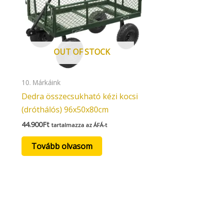
OUT OF STOCK
10. Márkáink
Dedra összecsukható kézi kocsi
(dróthálós) 96x50x80cm
44.900
Ft
tartalmazza az ÁFÁ-t
Tovább olvasom