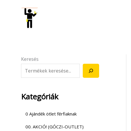
Skip
to
content
Keresés
Kategóriák
0 Ajándék ötlet férfiaknak
00. AKCIÓ! (GÓCZI-OUTLET)