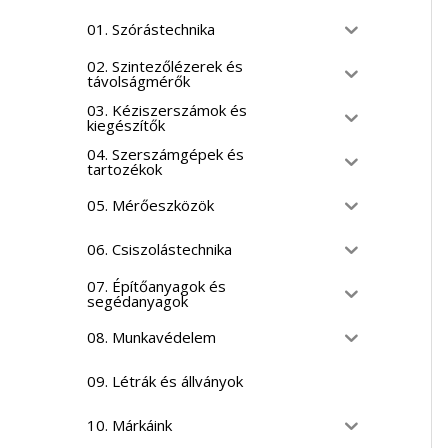
01. Szórástechnika
02. Szintezőlézerek és
távolságmérők
03. Kéziszerszámok és
kiegészítők
04. Szerszámgépek és
tartozékok
05. Mérőeszközök
06. Csiszolástechnika
07. Építőanyagok és
segédanyagok
08. Munkavédelem
09. Létrák és állványok
10. Márkáink